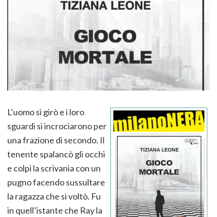
L’uomo si girò e i loro
sguardi si incrociarono per
una frazione di secondo. Il
tenente spalancò gli occhi
e colpì la scrivania con un
pugno facendo sussultare
la ragazza che si voltò. Fu
in quell’istante che Ray la