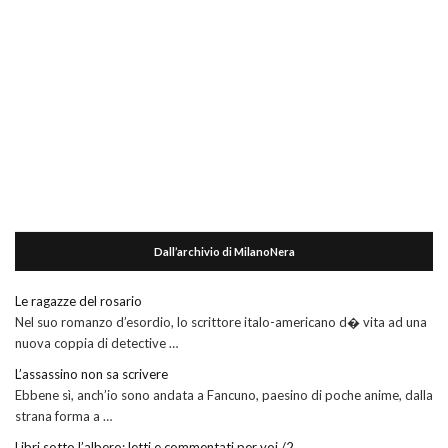
Dall’archivio di MilanoNera
Le ragazze del rosario
Nel suo romanzo d’esordio, lo scrittore italo-americano d� vita ad una
nuova coppia di detective …
L’assassino non sa scrivere
Ebbene sì, anch’io sono andata a Fancuno, paesino di poche anime, dalla
strana forma a …
Libri sotto l’albero: letti e commentati per voi /2