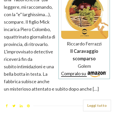
leggere, mi raccomando,
con la “e” larghissima…),
scompare. Il figlio Mick
incarica Piero Colombo,
squattrinato giornalista di
Riccardo Ferrazzi
provincia, di ritrovarlo.
Il Caravaggio
L’improvvisato detective
scomparso
riceverà fin da
Golem
subito intimidazioni e una
Compralo su
bella botta in testa. La
fabbrica subisce anche
un misterioso attentato e subito dopo anche […]
Leggi tutto