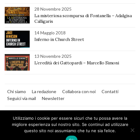
28 Novembre 2025
La misteriosa scomparsa di Fontanella – Adalgisa
Calligaris
14 Maggio 2018
Inferno in Church Street
13 Novembre 2025
L’eredità dei Gattopardi – Marcello Simoni
Chi siamo
La redazione
Collabora con noi
Contatti
Seguici via mail
Newsletter
Utilizziamo i cookie per essere sicuri che tu possa avere la
migliore esperienza sul nostro sito. Se continui ad utilizzare
questo sito noi assumiamo che tu ne sia felice.
MilanoNera