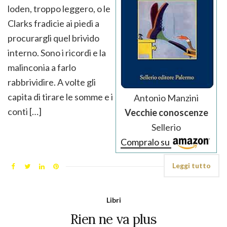
loden, troppo leggero, o le
Clarks fradicie ai piedi a
procurargli quel brivido
interno. Sono i ricordi e la
malinconia a farlo
rabbrividire. A volte gli
capita di tirare le somme e i
Antonio Manzini
conti […]
Vecchie conoscenze
Sellerio
Compralo su
Leggi tutto
Libri
Rien ne va plus