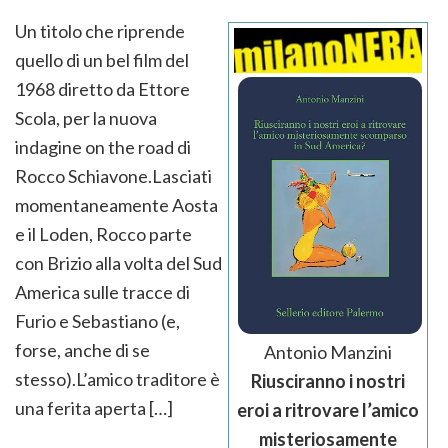
Un titolo che riprende
quello di un bel film del
1968 diretto da Ettore
Scola, per la nuova
indagine on the road di
Rocco Schiavone.Lasciati
momentaneamente Aosta
e il Loden, Rocco parte
con Brizio alla volta del Sud
America sulle tracce di
Furio e Sebastiano (e,
forse, anche di se
Antonio Manzini
stesso).L’amico traditore è
Riusciranno i nostri
una ferita aperta […]
eroi a ritrovare l’amico
misteriosamente