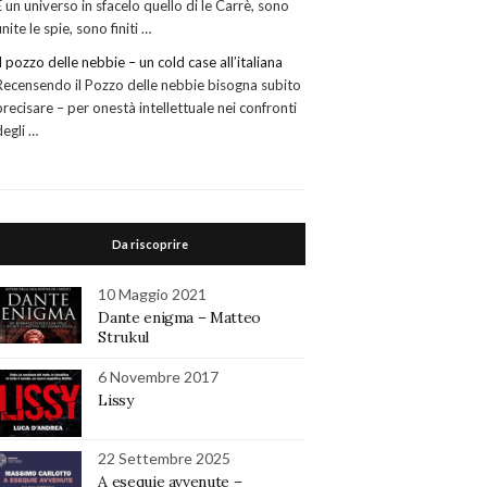
É un universo in sfacelo quello di le Carrè, sono
finite le spie, sono finiti …
Il pozzo delle nebbie – un cold case all’italiana
Recensendo il Pozzo delle nebbie bisogna subito
precisare – per onestà intellettuale nei confronti
degli …
Da riscoprire
10 Maggio 2021
Dante enigma – Matteo
Strukul
6 Novembre 2017
Lissy
22 Settembre 2025
A esequie avvenute –