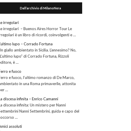
Dall’archivio di MilanoNera
Le irregolari
Le irregolari – Buenos Aires Horror Tour Le
irregolari è un libro di ricordi, coinvolgenti e …
L’ultimo lupo – Corrado Fortuna
Un giallo ambientato in Sicilia. L’ennesimo? No,
“L’ultimo lupo” di Corrado Fortuna, Rizzoli
editore, è …
Ferro e fuoco
Ferro e fuoco, l’ultimo romanzo di De Marco,
ambientato in una Roma primaverile, attonita
per …
La discesa infinita – Enrico Camanni
La discesa infinita: Un mistero per Nanni
Settembrini Nanni Settembrini, guida e capo del
soccorso …
Amici assoluti