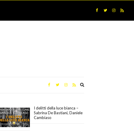
Expand
search
form
I delitti della luce bianca –
Sabrina De Bastiani, Daniele
Cambiaso