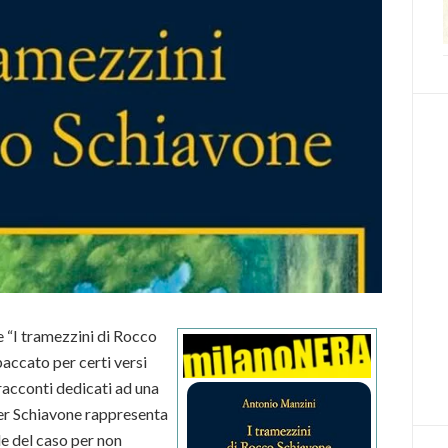
 “I tramezzini di Rocco
accato per certi versi
 racconti dedicati ad una
per Schiavone rappresenta
le del caso per non