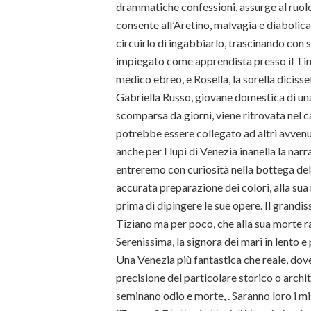
drammatiche confessioni, assurge al ruolo
consente all’Aretino, malvagia e diabolica p
circuirlo di ingabbiarlo, trascinando con s
impiegato come apprendista presso il Tinto
medico ebreo, e Rosella, la sorella dicis
Gabriella Russo, giovane domestica di una 
scomparsa da giorni, viene ritrovata nel 
potrebbe essere collegato ad altri avvenu
anche per I lupi di Venezia inanella la narr
entreremo con curiosità nella bottega del T
accurata preparazione dei colori, alla sua
prima di dipingere le sue opere. Il grandi
Tiziano ma per poco, che alla sua morte r
Serenissima, la signora dei mari in lento 
Una Venezia più fantastica che reale, dove
precisione del particolare storico o archit
seminano odio e morte, . Saranno loro i mi