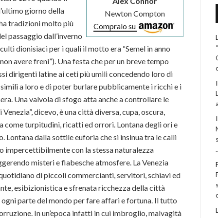
Alex Connor
’ultimo giorno della
Newton Compton
ha tradizioni molto più
Compralo su
del passaggio dall’inverno
i culti dionisiaci per i quali il motto era “Semel in anno
to non avere freni”). Una festa che per un breve tempo
si dirigenti latine ai ceti più umili concedendo loro di
simili a loro e di poter burlare pubblicamente i ricchi e i
ra. Una valvola di sfogo atta anche a controllare le
i Venezia”, dicevo, è una città diversa, cupa, oscura,
 come turpitudini, ricatti ed orrori. Lontana degli ori e
. Lontana dalla sottile euforia che si insinua tra le calli
do impercettibilmente con la stessa naturalezza
suggerendo misteri e fiabesche atmosfere. La Venezia
quotidiano di piccoli commercianti, servitori, schiavi ed
nte, esibizionistica e sfrenata ricchezza della città
ogni parte del mondo per fare affari e fortuna. Il tutto
orruzione. In un’epoca infatti in cui imbroglio, malvagità