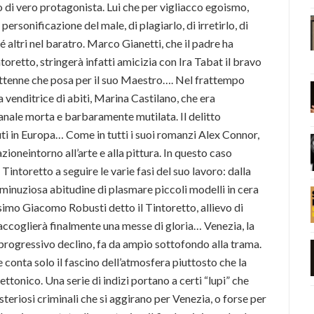
 di vero protagonista. Lui che per vigliacco egoismo,
ersonificazione del male, di plagiarlo, di irretirlo, di
é altri nel baratro. Marco Gianetti, che il padre ha
retto, stringerà infatti amicizia con Ira Tabat il bravo
settenne che posa per il suo Maestro…. Nel frattempo
venditrice di abiti, Marina Castilano, che era
canale morta e barbaramente mutilata. Il delitto
ti in Europa… Come in tutti i suoi romanzi Alex Connor,
azioneintorno all’arte e alla pittura. In questo caso
intoretto a seguire le varie fasi del suo lavoro: dalla
 minuziosa abitudine di plasmare piccoli modelli in cera
ssimo Giacomo Robusti detto il Tintoretto, allievo di
accoglierà finalmente una messe di gloria… Venezia, la
e progressivo declino, fa da ampio sottofondo alla trama.
 conta solo il fascino dell’atmosfera piuttosto che la
ettonico. Una serie di indizi portano a certi “lupi” che
steriosi criminali che si aggirano per Venezia, o forse per