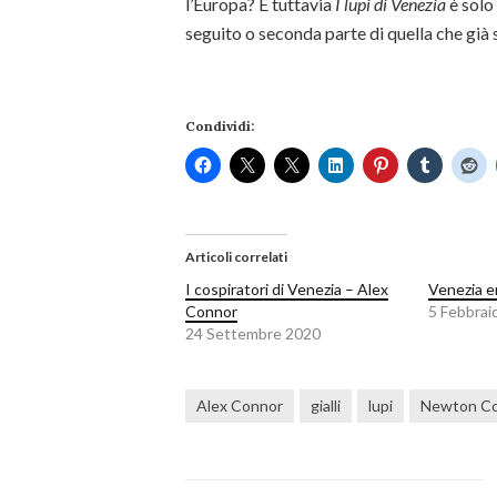
l’Europa? E tuttavia
I lupi di Venezia
è solo 
seguito o seconda parte di quella che già 
Condividi:
Articoli correlati
I cospiratori di Venezia – Alex
Venezia e
Connor
5 Febbrai
24 Settembre 2020
Alex Connor
gialli
lupi
Newton C