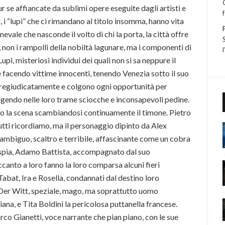
 se affiancate da sublimi opere eseguite dagli artisti e
ri, i “lupi” che ci rimandano al titolo insomma, hanno vita
ale che nasconde il volto di chi la porta, la città offre
, non i rampolli della nobiltà lagunare, ma i componenti di
upi, misteriosi individui dei quali non si sa neppure il
 facendo vittime innocenti, tenendo Venezia sotto il suo
spregiudicatamente e colgono ogni opportunità per
gendo nelle loro trame sciocche e inconsapevoli pedine.
o la scena scambiandosi continuamente il timone. Pietro
tutti ricordiamo, ma il personaggio dipinto da Alex
mbiguo, scaltro e terribile, affascinante come un cobra
 e spia, Adamo Battista, accompagnato dal suo
canto a loro fanno la loro comparsa alcuni fieri
Tabat, Ira e Rosella, condannati dal destino loro
Der Witt, speziale, mago, ma soprattutto uomo
iana, e Tita Boldini la pericolosa puttanella francese.
rco Gianetti, voce narrante che pian piano, con le sue