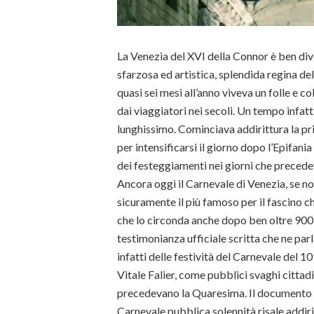
La Venezia del XVI della Connor è ben div
sfarzosa ed artistica, splendida regina dell
quasi sei mesi all’anno viveva un folle e c
dai viaggiatori nei secoli. Un tempo infatt
lunghissimo. Cominciava addirittura la p
per intensificarsi il giorno dopo l’Epifani
dei festeggiamenti nei giorni che preced
Ancora oggi il Carnevale di Venezia, se non
sicuramente il più famoso per il fascino ch
che lo circonda anche dopo ben oltre 900 
testimonianza ufficiale scritta che ne par
infatti delle festività del Carnevale del 10
Vitale Falier, come pubblici svaghi cittadi
precedevano la Quaresima. Il documento u
Carnevale pubblica solennità risale addir