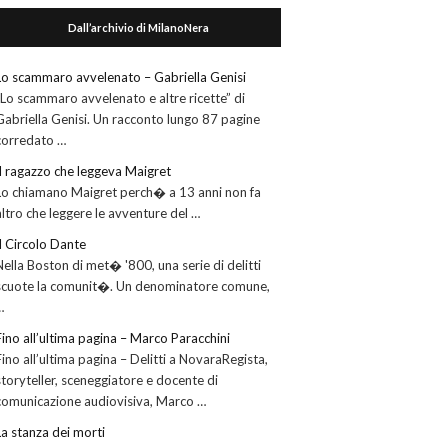
Dall’archivio di MilanoNera
Lo scammaro avvelenato – Gabriella Genisi
“Lo scammaro avvelenato e altre ricette” di
Gabriella Genisi. Un racconto lungo 87 pagine
corredato …
Il ragazzo che leggeva Maigret
Lo chiamano Maigret perch� a 13 anni non fa
altro che leggere le avventure del …
Il Circolo Dante
Nella Boston di met� '800, una serie di delitti
scuote la comunit�. Un denominatore comune,
…
Fino all’ultima pagina – Marco Paracchini
Fino all’ultima pagina – Delitti a NovaraRegista,
storyteller, sceneggiatore e docente di
comunicazione audiovisiva, Marco …
La stanza dei morti