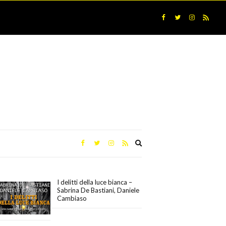
Expand
search
form
I delitti della luce bianca –
Sabrina De Bastiani, Daniele
Cambiaso