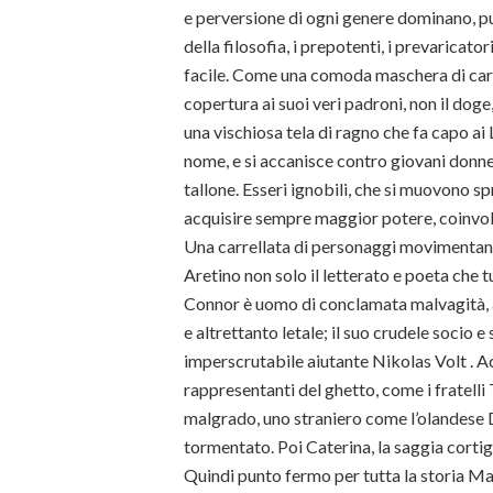
e perversione di ogni genere dominano, pur
della filosofia, i prepotenti, i prevaricato
facile. Come una comoda maschera di carnev
copertura ai suoi veri padroni, non il doge
una vischiosa tela di ragno che fa capo ai L
nome, e si accanisce contro giovani donne
tallone. Esseri ignobili, che si muovono 
acquisire sempre maggior potere, coinvol
Una carrellata di personaggi movimentan
Aretino non solo il letterato e poeta che 
Connor è uomo di conclamata malvagità, a
e altrettanto letale; il suo crudele socio
imperscrutabile aiutante Nikolas Volt . Ac
rappresentanti del ghetto, come i fratelli 
malgrado, uno straniero come l’olandese 
tormentato. Poi Caterina, la saggia cortig
Quindi punto fermo per tutta la storia Ma