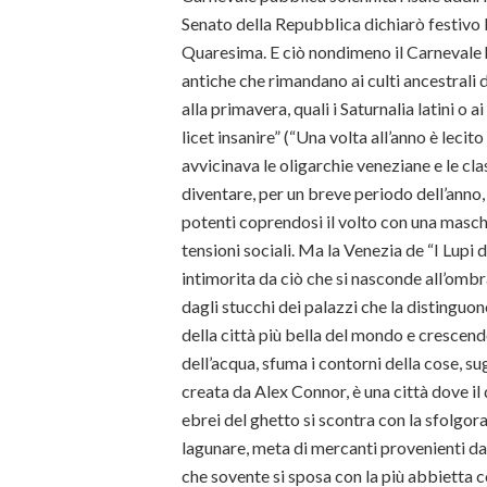
Senato della Repubblica dichiarò festivo l
Quaresima. E ciò nondimeno il Carnevale 
antiche che rimandano ai culti ancestrali 
alla primavera, quali i Saturnalia latini o a
licet insanire” (“Una volta all’anno è leci
avvicinava le oligarchie veneziane e le clas
diventare, per un breve periodo dell’anno, 
potenti coprendosi il volto con una masche
tensioni sociali. Ma la Venezia de “I Lupi d
intimorita da ciò che si nasconde all’ombra
dagli stucchi dei palazzi che la distinguono
della città più bella del mondo e crescen
dell’acqua, sfuma i contorni della cose, 
creata da Alex Connor, è una città dove il 
ebrei del ghetto si scontra con la sfolgora
lagunare, meta di mercanti provenienti da 
che sovente si sposa con la più abbietta c