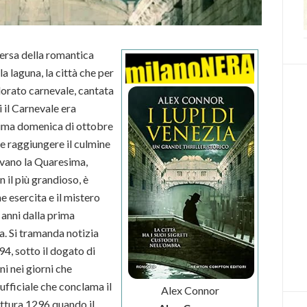
ersa della romantica
a laguna, la città che per
olorato carnevale, cantata
i il Carnevale era
rima domenica di ottobre
a e raggiungere il culmine
evano la Quaresima,
 il più grandioso, è
e esercita e il mistero
anni dalla prima
la. Si tramanda notizia
94, sotto il dogato di
ni nei giorni che
fficiale che conclama il
Alex Connor
ittura 1296 quando il