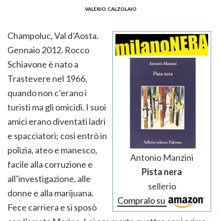
valerio calzolaio
Champoluc, Val d’Aosta.
Gennaio 2012. Rocco
Schiavone è nato a
Trastevere nel 1966,
quando non c’erano i
turisti ma gli omicidi. I suoi
amici erano diventati ladri
e spacciatori; così entrò in
polizia, ateo e manesco,
Antonio Manzini
facile alla corruzione e
Pista nera
all’investigazione, alle
sellerio
donne e alla marijuana.
Compralo su
Fece carriera e si sposò