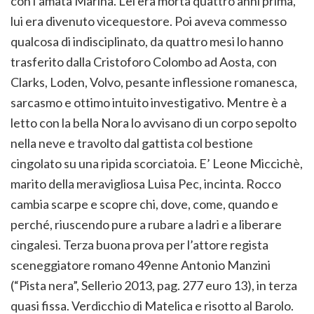
con l’amata Marina. Lei era morta quattro anni prima,
lui era divenuto vicequestore. Poi aveva commesso
qualcosa di indisciplinato, da quattro mesi lo hanno
trasferito dalla Cristoforo Colombo ad Aosta, con
Clarks, Loden, Volvo, pesante inflessione romanesca,
sarcasmo e ottimo intuito investigativo. Mentre è a
letto con la bella Nora lo avvisano di un corpo sepolto
nella neve e travolto dal gattista col bestione
cingolato su una ripida scorciatoia. E’ Leone Miccichè,
marito della meravigliosa Luisa Pec, incinta. Rocco
cambia scarpe e scopre chi, dove, come, quando e
perché, riuscendo pure a rubare a ladri e a liberare
cingalesi. Terza buona prova per l’attore regista
sceneggiatore romano 49enne Antonio Manzini
(“Pista nera”, Sellerio 2013, pag. 277 euro 13), in terza
quasi fissa. Verdicchio di Matelica e risotto al Barolo.