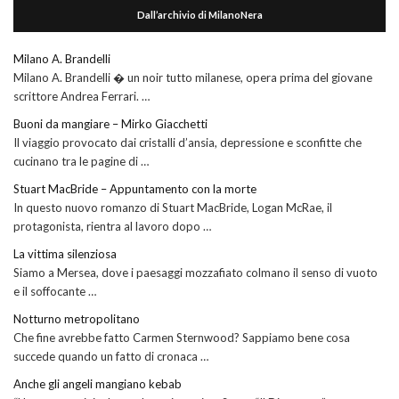
Dall’archivio di MilanoNera
Milano A. Brandelli
Milano A. Brandelli � un noir tutto milanese, opera prima del giovane
scrittore Andrea Ferrari. …
Buoni da mangiare – Mirko Giacchetti
Il viaggio provocato dai cristalli d’ansia, depressione e sconfitte che
cucinano tra le pagine di …
Stuart MacBride – Appuntamento con la morte
In questo nuovo romanzo di Stuart MacBride, Logan McRae, il
protagonista, rientra al lavoro dopo …
La vittima silenziosa
Siamo a Mersea, dove i paesaggi mozzafiato colmano il senso di vuoto
e il soffocante …
Notturno metropolitano
Che fine avrebbe fatto Carmen Sternwood? Sappiamo bene cosa
succede quando un fatto di cronaca …
Anche gli angeli mangiano kebab