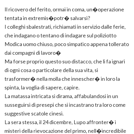
Il ricovero del ferito, ormai in coma, un�operazione
tentata in extremis�potr� salvarsi?
I colleghi sbalestrati, richiamati in servizio dalle ferie,
che indagano o tentano di indagare sul poliziotto
Modica uomo chiuso, poco simpatico appena tollerato
dai compagni di lavoro�
Ma forse proprio questo suo distacco, che li fa ignari
di ogni cosa o particolare della sua vita, si
trasformer� nella molla che innescher� in loro la
spinta, la voglia di sapere, capire.
La matassa intricata si dirama, affabulandosi in un
susseguirsi di presepi che si incastrano tra loro come
suggestive scatole cinesi.
La sera stessa, il 24 dicembre, Lupo affronter� i
misteri della rievocazione del primo, nell�incredibile