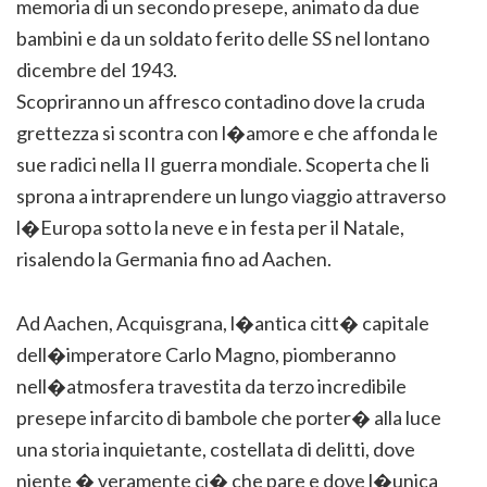
memoria di un secondo presepe, animato da due
bambini e da un soldato ferito delle SS nel lontano
dicembre del 1943.
Scopriranno un affresco contadino dove la cruda
grettezza si scontra con l�amore e che affonda le
sue radici nella II guerra mondiale. Scoperta che li
sprona a intraprendere un lungo viaggio attraverso
l�Europa sotto la neve e in festa per il Natale,
risalendo la Germania fino ad Aachen.
Ad Aachen, Acquisgrana, l�antica citt� capitale
dell�imperatore Carlo Magno, piomberanno
nell�atmosfera travestita da terzo incredibile
presepe infarcito di bambole che porter� alla luce
una storia inquietante, costellata di delitti, dove
niente � veramente ci� che pare e dove l�unica