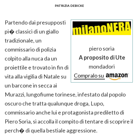
patrizia debicke
Partendo dai presupposti
pi� classici di un giallo
tradizionale, un
piero soria
commissario di polizia
A proposito di Ute
colpito alla nuca da un
mondadori
proiettile e trovato in fin di
Compralo su
vita alla vigilia di Natale su
un barcone in secca ai
Murazzi, lungofiume torinese, infestato dal popolo
oscuro che tratta qualunque droga, Lupo,
commissario anche lui e protagonista prediletto di
Piero Soria, si accolla il compito di tentare di scoprire il
perch� di quella bestiale aggressione.