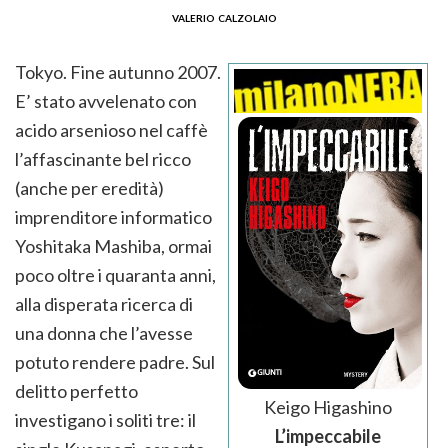
valerio calzolaio
Tokyo. Fine autunno 2007.
E’ stato avvelenato con
acido arsenioso nel caffè
l’affascinante bel ricco
(anche per eredità)
imprenditore informatico
Yoshitaka Mashiba, ormai
poco oltre i quaranta anni,
alla disperata ricerca di
una donna che l’avesse
potuto rendere padre. Sul
delitto perfetto
Keigo Higashino
investigano i soliti tre: il
L’impeccabile