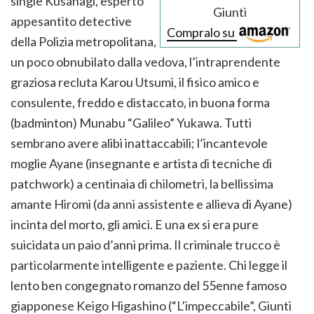
single Kusanagi, esperto
Giunti
appesantito detective
Compralo su
della Polizia metropolitana,
un poco obnubilato dalla vedova, l’intraprendente
graziosa recluta Karou Utsumi, il fisico amico e
consulente, freddo e distaccato, in buona forma
(badminton) Munabu “Galileo” Yukawa. Tutti
sembrano avere alibi inattaccabili; l’incantevole
moglie Ayane (insegnante e artista di tecniche di
patchwork) a centinaia di chilometri, la bellissima
amante Hiromi (da anni assistente e allieva di Ayane)
incinta del morto, gli amici. E una ex si era pure
suicidata un paio d’anni prima. Il criminale trucco è
particolarmente intelligente e paziente. Chi legge il
lento ben congegnato romanzo del 55enne famoso
giapponese Keigo Higashino (“L’impeccabile”, Giunti