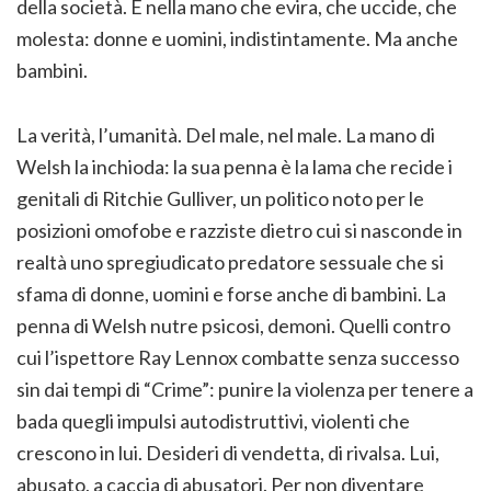
della società. È nella mano che evira, che uccide, che
molesta: donne e uomini, indistintamente. Ma anche
bambini.
La verità, l’umanità. Del male, nel male. La mano di
Welsh la inchioda: la sua penna è la lama che recide i
genitali di Ritchie Gulliver, un politico noto per le
posizioni omofobe e razziste dietro cui si nasconde in
realtà uno spregiudicato predatore sessuale che si
sfama di donne, uomini e forse anche di bambini. La
penna di Welsh nutre psicosi, demoni. Quelli contro
cui l’ispettore Ray Lennox combatte senza successo
sin dai tempi di “Crime”: punire la violenza per tenere a
bada quegli impulsi autodistruttivi, violenti che
crescono in lui. Desideri di vendetta, di rivalsa. Lui,
abusato, a caccia di abusatori. Per non diventare