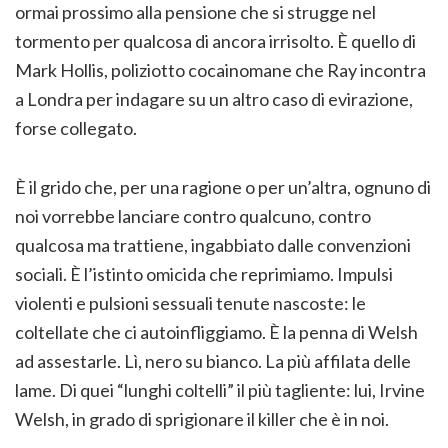
ormai prossimo alla pensione che si strugge nel
tormento per qualcosa di ancora irrisolto. È quello di
Mark Hollis, poliziotto cocainomane che Ray incontra
a Londra per indagare su un altro caso di evirazione,
forse collegato.
È il grido che, per una ragione o per un’altra, ognuno di
noi vorrebbe lanciare contro qualcuno, contro
qualcosa ma trattiene, ingabbiato dalle convenzioni
sociali. È l’istinto omicida che reprimiamo. Impulsi
violenti e pulsioni sessuali tenute nascoste: le
coltellate che ci autoinfliggiamo. È la penna di Welsh
ad assestarle. Lì, nero su bianco. La più affilata delle
lame. Di quei “lunghi coltelli” il più tagliente: lui, Irvine
Welsh, in grado di sprigionare il killer che è in noi.