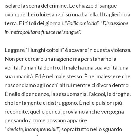
isolare la scena del crimine. Le chiazze di sangue
ovunque. Lei o lui esangui su una barella. Il taglierino a
terra. E i titoli dei giornali. “
Follia omicida
”. “
Discussione
in metropolitana finisce nel sangue
”.
Leggere “I lunghi coltelli” è scavare in questa violenza.
Non per cercare una ragione ma per stanarne la
verità, l’umanità dentro. Il male ha una sua verità, una
sua umanità. Ed è nel male stesso. È nel malessere che
nascondiamo agli occhi altrui mentre ci divora dentro.
È nelle dipendenze, la sessuomania, l’alcool, le droghe,
che lentamente ci distruggono. È nelle pulsioni più
recondite, quelle per cui proviamo anche vergogna
pensando a come possano apparire
“
deviate
,
incomprensibili
”, soprattutto nello sguardo