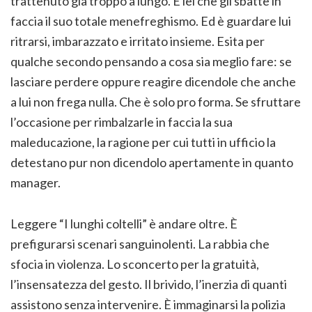
trattenuto già troppo a lungo. È lei che gli sbatte in
faccia il suo totale menefreghismo. Ed è guardare lui
ritrarsi, imbarazzato e irritato insieme. Esita per
qualche secondo pensando a cosa sia meglio fare: se
lasciare perdere oppure reagire dicendole che anche
a lui non frega nulla. Che è solo pro forma. Se sfruttare
l’occasione per rimbalzarle in faccia la sua
maleducazione, la ragione per cui tutti in ufficio la
detestano pur non dicendolo apertamente in quanto
manager.
Leggere “I lunghi coltelli” è andare oltre. È
prefigurarsi scenari sanguinolenti. La rabbia che
sfocia in violenza. Lo sconcerto per la gratuità,
l’insensatezza del gesto. Il brivido, l’inerzia di quanti
assistono senza intervenire. È immaginarsi la polizia