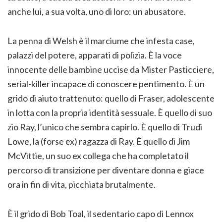
anche lui, a sua volta, uno di loro: un abusatore.
La penna di Welsh è il marciume che infesta case,
palazzi del potere, apparati di polizia. È la voce
innocente delle bambine uccise da Mister Pasticciere,
serial-killer incapace di conoscere pentimento. È un
grido di aiuto trattenuto: quello di Fraser, adolescente
in lotta con la propria identità sessuale. È quello di suo
zio Ray, l’unico che sembra capirlo. È quello di Trudi
Lowe, la (forse ex) ragazza di Ray. È quello di Jim
McVittie, un suo ex collega che ha completato il
percorso di transizione per diventare donna e giace
ora in fin di vita, picchiata brutalmente.
È il grido di Bob Toal, il sedentario capo di Lennox