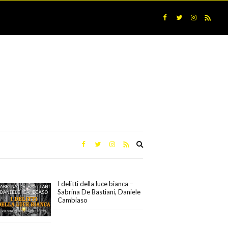
Expand
search
form
I delitti della luce bianca –
Sabrina De Bastiani, Daniele
Cambiaso