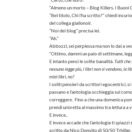
“Almeno un morto – Blog Killers. I Buoni C
“Bel titolo, Chi l’ha scritto?” chiedi incur
del collega giallonoir.
“Noi dei blog” precisa lei.
“Ah.”
Abbozzi, sei perplessa ma non lo dai a ve
“Ottimo, dammi un paio di settimane, leggo
E intanto pensi le solite banalità.
Tutti che
nessuno legge più, i libri non si vendono, le li
miei libri, no?
I soliti pensieri da scrittori egocentrici, si
passano e l’antologia occhieggia sul com
correggere. Fino a che una domenica pomer
prendi un’oretta al massimo tra lettura a 
E invece..
E invece accade che l’antologia ti spiazzi 
scritto da Nico Donvito di 50/50 Trhiller