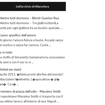
Dall’archivio di MilanoNera
Mentre tutti dormono – Bilotti-Guarino-Rua
Mentre tutti dormono – Tre gialli notturniLa
notte per ogni giallista ha un fascino speciale, …
Il peso specifico dell’amore
Un giorno l’amore finisce e basta. Accade senza
un motivo e senza far rumore. Come …
Io vi vedo
La stoffa di Simonetta Santamaria la conosciamo
da anni e con il suo Io vi …
United we stand
Aprile 2013. �Siete pronti alla fine del mondo?
Allacciatevi l�elmetto. L�apocalisse � gi�
qui�. Cos� …
Il mistero di piazza dell’odio – Massimo Smith
Il napoletano Massimo Smith ci trasporta con il
suo ultimo lavoro all’interno di una Napoli …