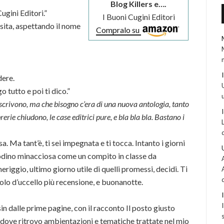
Blog Killers e….
ugini Editori.”
I Buoni Cugini Editori
iosita, aspettando il nome
Compralo su
dere.
 tutto e poi ti dico.”
 scrivono, ma che bisogno c’era di una nuova antologia, tanto
brerie chiudono, le case editrici pure, e bla bla bla. Bastano i
 sa. Ma tant’è, ti sei impegnata e ti tocca. Intanto i giorni
odino minacciosa come un compito in classe da
iggio, ultimo giorno utile di quelli promessi, decidi. Ti
volo d’uccello più recensione, e buonanotte.
sin dalle prime pagine, con il racconto Il posto giusto
, dove ritrovo ambientazioni e tematiche trattate nel mio