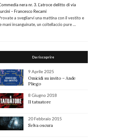
Commedia nera nr. 3. L’atroce delitto di via
Lurcini – Francesco Recami
Provate a svegliarvi una mattina con il vestito e
le mani insanguinate, un coltellaccio pure …
Da riscoprire
9 Aprile 2025
Omicidi su invito – Ande
Pliego
8 Giugno 2018
Il tatuatore
20 Febbraio 2015
Selva oscura