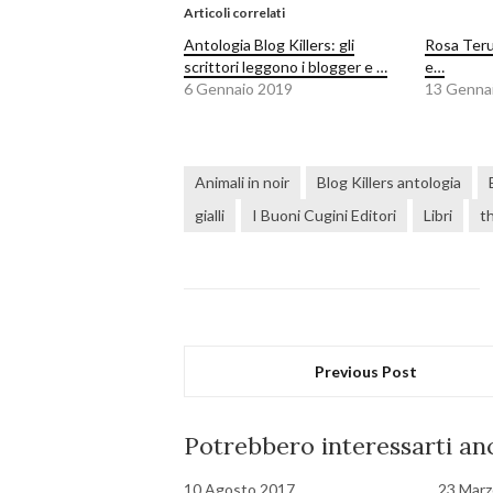
Articoli correlati
Antologia Blog Killers: gli
Rosa Teruz
scrittori leggono i blogger e …
e…
6 Gennaio 2019
13 Genna
Animali in noir
Blog Killers antologia
gialli
I Buoni Cugini Editori
Libri
th
Previous Post
Potrebbero interessarti anc
10 Agosto 2017
23 Marz