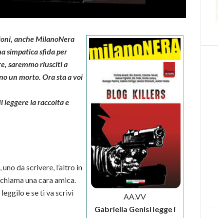
nsioni, anche MilanoNera
na simpatica sfida per
re, saremmo riusciti a
eno un morto. Ora sta a voi
i leggere la raccolta e
 uno da scrivere, l’altro in
i chiama una cara amica.
leggilo e se ti va scrivi
AA.VV
Gabriella Genisi legge i