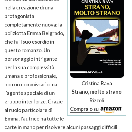
nella creazione di una
protagonista
completamente nuova: la
poliziotta Emma Belgrado,
che fa il suo esordio in
questo romanzo. Un
personaggio intrigante
per la sua complessità
umana e professionale,
Cristina Rava
non un commissario ma
Strano, molto strano
l’agente speciale di un
Rizzoli
gruppo interforze. Grazie
Compralo su
al ruolo particolare di
Emma, l’autrice ha tutte le
carte in mano per risolvere alcuni passaggi difficili