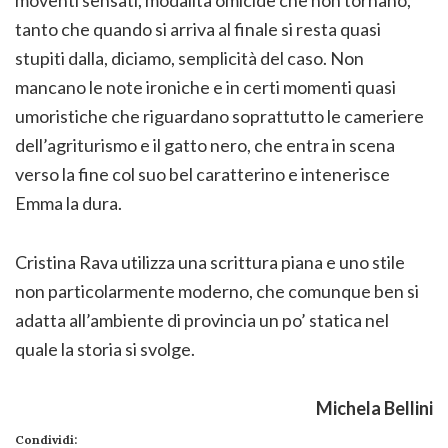
moventi sensati, modalità omicide che non tornano,
tanto che quando si arriva al finale si resta quasi
stupiti dalla, diciamo, semplicità del caso. Non
mancano le note ironiche e in certi momenti quasi
umoristiche che riguardano soprattutto le cameriere
dell’agriturismo e il gatto nero, che entra in scena
verso la fine col suo bel caratterino e intenerisce
Emma la dura.
Cristina Rava utilizza una scrittura piana e uno stile
non particolarmente moderno, che comunque ben si
adatta all’ambiente di provincia un po’ statica nel
quale la storia si svolge.
Michela Bellini
Condividi: