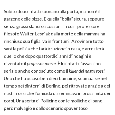
Subito dopo infatti suonano alla porta, ma non è il
garzone delle pizze. E quella “bolla” sicura, seppure
senza grossi slanci o scossoni, in cui il professore
filosofo Walter Lesniak dalla morte della mamma ha
rinchiuso sua figlia, va in frantumi. A rovinare tutto
sarà la polizia che farà irruzione in casa, e arresterà
quello che dopo quattordici anni d’indagini è
diventato il
professor morte.
È lui infatti l’assassino
seriale anche conosciuto come il
killer dei nastri rossi
.
Uno che ha ucciso ben dieci bambine, scomparse nel
tempo nei dintorni di Berlino, poi ritrovate grazie a dei
nastri rossi che l’omicida disseminava in prossimità dei
corpi. Una sorta di Pollicino con le molliche di pane,
però malvagio e dallo scenario spaventoso.