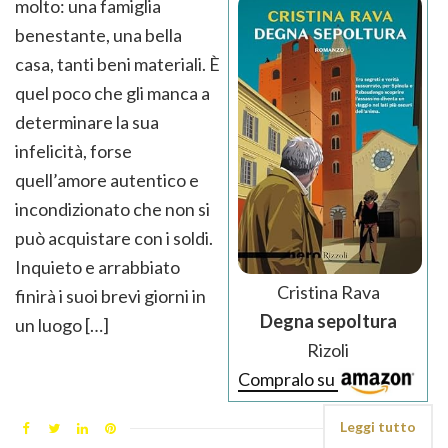
molto: una famiglia
benestante, una bella
casa, tanti beni materiali. È
quel poco che gli manca a
determinare la sua
infelicità, forse
quell’amore autentico e
incondizionato che non si
può acquistare con i soldi.
Inquieto e arrabbiato
Cristina Rava
finirà i suoi brevi giorni in
Degna sepoltura
un luogo […]
Rizoli
Compralo su
Leggi tutto