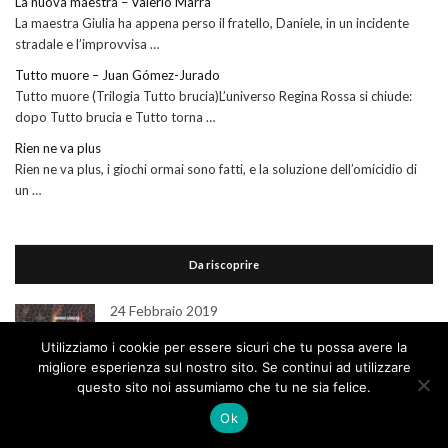
La nuova maestra – Valerio Marra
La maestra Giulia ha appena perso il fratello, Daniele, in un incidente
stradale e l’improvvisa …
Tutto muore – Juan Gómez-Jurado
Tutto muore (Trilogia Tutto brucia)L’universo Regina Rossa si chiude:
dopo Tutto brucia e Tutto torna …
Rien ne va plus
Rien ne va plus, i giochi ormai sono fatti, e la soluzione dell’omicidio di
un …
Da riscoprire
24 Febbraio 2019
Il prezzo della carne
Utilizziamo i cookie per essere sicuri che tu possa avere la
migliore esperienza sul nostro sito. Se continui ad utilizzare
8 Luglio 2011
questo sito noi assumiamo che tu ne sia felice.
La donna nel frigo
Ok