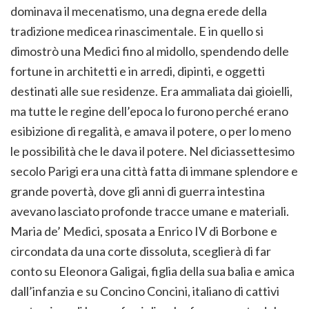
dominava il mecenatismo, una degna erede della
tradizione medicea rinascimentale. E in quello si
dimostrò una Medici fino al midollo, spendendo delle
fortune in architetti e in arredi, dipinti, e oggetti
destinati alle sue residenze. Era ammaliata dai gioielli,
ma tutte le regine dell’epoca lo furono perché erano
esibizione di regalità, e amava il potere, o per lo meno
le possibilità che le dava il potere. Nel diciassettesimo
secolo Parigi era una città fatta di immane splendore e
grande povertà, dove gli anni di guerra intestina
avevano lasciato profonde tracce umane e materiali.
Maria de’ Medici, sposata a Enrico IV di Borbone e
circondata da una corte dissoluta, sceglierà di far
conto su Eleonora Galigai, figlia della sua balia e amica
dall’infanzia e su Concino Concini, italiano di cattivi