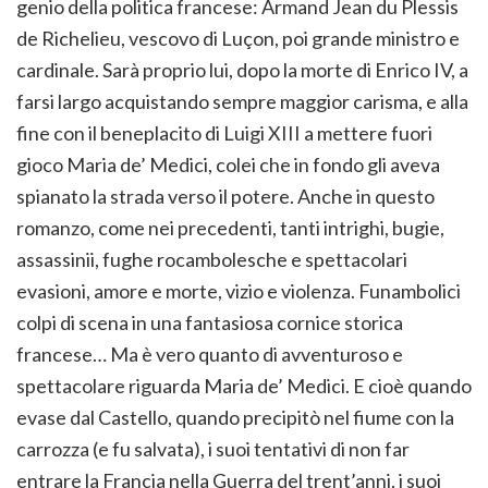
genio della politica francese: Armand Jean du Plessis
de Richelieu, vescovo di Luçon, poi grande ministro e
cardinale. Sarà proprio lui, dopo la morte di Enrico IV, a
farsi largo acquistando sempre maggior carisma, e alla
fine con il beneplacito di Luigi XIII a mettere fuori
gioco Maria de’ Medici, colei che in fondo gli aveva
spianato la strada verso il potere. Anche in questo
romanzo, come nei precedenti, tanti intrighi, bugie,
assassinii, fughe rocambolesche e spettacolari
evasioni, amore e morte, vizio e violenza. Funambolici
colpi di scena in una fantasiosa cornice storica
francese… Ma è vero quanto di avventuroso e
spettacolare riguarda Maria de’ Medici. E cioè quando
evase dal Castello, quando precipitò nel fiume con la
carrozza (e fu salvata), i suoi tentativi di non far
entrare la Francia nella Guerra del trent’anni, i suoi