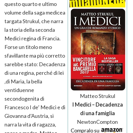
questo quarto e ultimo
volume della saga medicea
targata Strukul, che narra
la storia della seconda
Medici regina di Francia.
Forse un titolo meno
sfavillante ma più corretto
sarebbe stato: Decadenza
di una regina, perché di lei
,di Maria, la bella
ventiduenne
Matteo Strukul
secondogenita di
I Medici – Decadenza
Francesco I de’ Medici e di
di una famiglia
Giovanna d’Austria, si
NewtonCompton
narra la vita di ragazza,
Compralo su
sposa e madre. Matteo