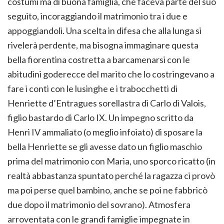
costumi ma di buona famiglia, che faceva parte del suo
seguito, incoraggiando il matrimonio tra i due e
appoggiandoli. Una scelta in difesa che alla lunga si
rivelerà perdente, ma bisogna immaginare questa
bella fiorentina costretta a barcamenarsi con le
abitudini goderecce del marito che lo costringevano a
fare i conti con le lusinghe e i trabocchetti di
Henriette d’Entragues sorellastra di Carlo di Valois,
figlio bastardo di Carlo IX. Un impegno scritto da
Henri IV ammaliato (o meglio infoiato) di sposare la
bella Henriette se gli avesse dato un figlio maschio
prima del matrimonio con Maria, uno sporco ricatto (in
realtà abbastanza spuntato perché la ragazza ci provò
ma poi perse quel bambino, anche se poi ne fabbricò
due dopo il matrimonio del sovrano). Atmosfera
arroventata con le grandi famiglie impegnate in