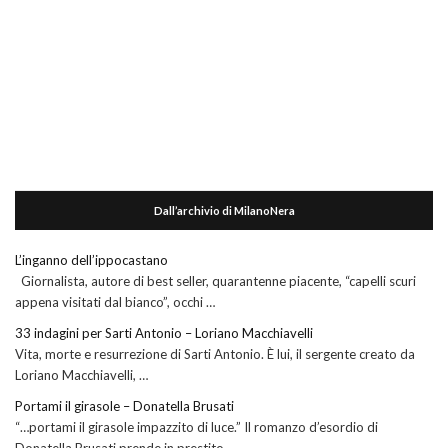
Dall’archivio di MilanoNera
L’inganno dell’ippocastano
Giornalista, autore di best seller, quarantenne piacente, “capelli scuri
appena visitati dal bianco”, occhi …
33 indagini per Sarti Antonio – Loriano Macchiavelli
Vita, morte e resurrezione di Sarti Antonio. È lui, il sergente creato da
Loriano Macchiavelli, …
Portami il girasole – Donatella Brusati
“…portami il girasole impazzito di luce.” Il romanzo d’esordio di
Donatella Brusati prende in prestito …