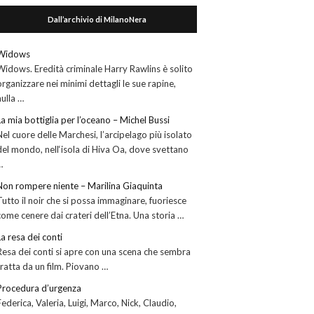
Dall’archivio di MilanoNera
Widows
Widows. Eredità criminale Harry Rawlins è solito
organizzare nei minimi dettagli le sue rapine,
nulla …
La mia bottiglia per l’oceano – Michel Bussi
Nel cuore delle Marchesi, l’arcipelago più isolato
del mondo, nell‘isola di Hiva Oa, dove svettano
…
Non rompere niente – Marilina Giaquinta
Tutto il noir che si possa immaginare, fuoriesce
come cenere dai crateri dell’Etna. Una storia …
La resa dei conti
Resa dei conti si apre con una scena che sembra
tratta da un film. Piovano …
Procedura d’urgenza
Federica, Valeria, Luigi, Marco, Nick, Claudio,