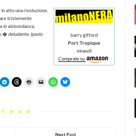
� in atto una rivoluzione.
are tristemente
ra in abbondanza.
to � deludente.
(paolo
barry gifford
Port Tropique
einaudi
Compralo su
Next Post