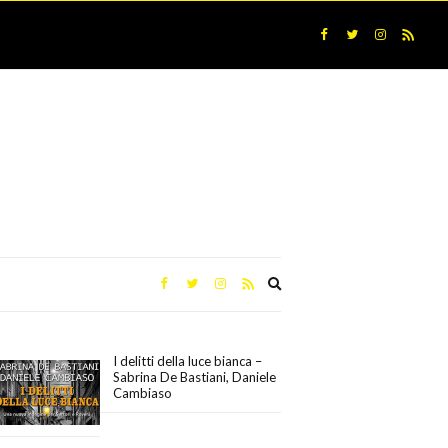
Expand
search
form
I delitti della luce bianca –
Sabrina De Bastiani, Daniele
Cambiaso