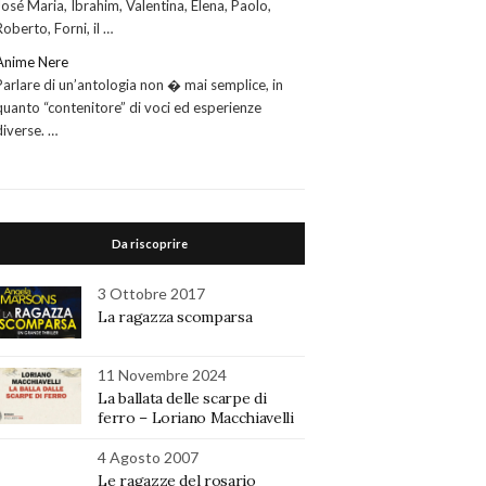
José Maria, Ibrahim, Valentina, Elena, Paolo,
Roberto, Forni, il …
Anime Nere
Parlare di un’antologia non � mai semplice, in
quanto “contenitore” di voci ed esperienze
diverse. …
Da riscoprire
3 Ottobre 2017
La ragazza scomparsa
11 Novembre 2024
La ballata delle scarpe di
ferro – Loriano Macchiavelli
4 Agosto 2007
Le ragazze del rosario