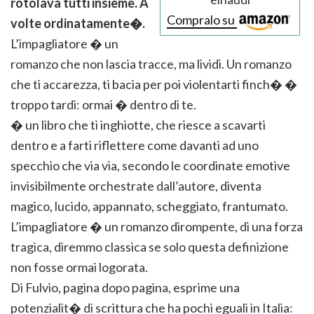
rotolava tutti insieme. A
Compralo su
volte ordinatamente�.
L’impagliatore � un
romanzo che non lascia tracce, ma lividi. Un romanzo
che ti accarezza, ti bacia per poi violentarti finch� �
troppo tardi: ormai � dentro di te.
� un libro che ti inghiotte, che riesce a scavarti
dentro e a farti riflettere come davanti ad uno
specchio che via via, secondo le coordinate emotive
invisibilmente orchestrate dall’autore, diventa
magico, lucido, appannato, scheggiato, frantumato.
L’impagliatore � un romanzo dirompente, di una forza
tragica, diremmo classica se solo questa definizione
non fosse ormai logorata.
Di Fulvio, pagina dopo pagina, esprime una
potenzialit� di scrittura che ha pochi eguali in Italia: