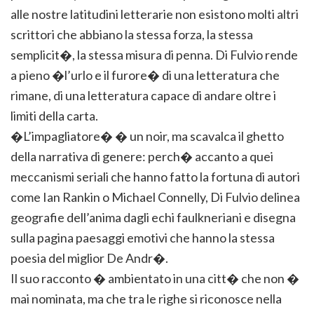
alle nostre latitudini letterarie non esistono molti altri
scrittori che abbiano la stessa forza, la stessa
semplicit�, la stessa misura di penna. Di Fulvio rende
a pieno �l’urlo e il furore� di una letteratura che
rimane, di una letteratura capace di andare oltre i
limiti della carta.
�L’impagliatore� � un noir, ma scavalca il ghetto
della narrativa di genere: perch� accanto a quei
meccanismi seriali che hanno fatto la fortuna di autori
come Ian Rankin o Michael Connelly, Di Fulvio delinea
geografie dell’anima dagli echi faulkneriani e disegna
sulla pagina paesaggi emotivi che hanno la stessa
poesia del miglior De Andr�.
Il suo racconto � ambientato in una citt� che non �
mai nominata, ma che tra le righe si riconosce nella