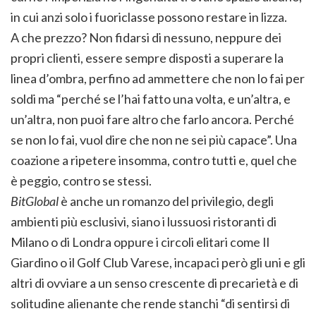
in cui anzi solo i fuoriclasse possono restare in lizza.
A che prezzo? Non fidarsi di nessuno, neppure dei
propri clienti, essere sempre disposti a superare la
linea d’ombra, perfino ad ammettere che non lo fai per
soldi ma “perché se l’hai fatto una volta, e un’altra, e
un’altra, non puoi fare altro che farlo ancora. Perché
se non lo fai, vuol dire che non ne sei più capace”. Una
coazione a ripetere insomma, contro tutti e, quel che
è peggio, contro se stessi.
BitGlobal
è anche un romanzo del privilegio, degli
ambienti più esclusivi, siano i lussuosi ristoranti di
Milano o di Londra oppure i circoli elitari come Il
Giardino o il Golf Club Varese, incapaci però gli uni e gli
altri di ovviare a un senso crescente di precarietà e di
solitudine alienante che rende stanchi “di sentirsi di