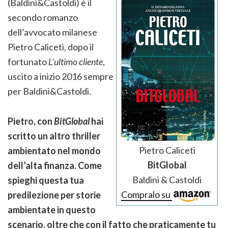
(Baldini&Castoldi) è il
secondo romanzo
dell’avvocato milanese
Pietro Caliceti, dopo il
fortunato
L’ultimo cliente
,
uscito a inizio 2016 sempre
per Baldini&Castoldi.
Pietro, con
BitGlobal
hai
scritto un altro thriller
Pietro Caliceti
ambientato nel mondo
BitGlobal
dell’alta finanza. Come
Baldini & Castoldi
spieghi questa tua
Compralo su
predilezione per storie
ambientate in questo
scenario, oltre che con il fatto che praticamente tu