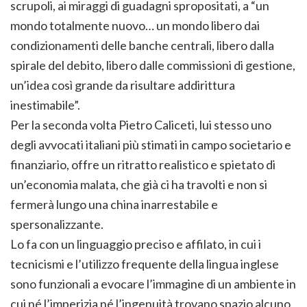
scrupoli, ai miraggi di guadagni spropositati, a “un
mondo totalmente nuovo… un mondo libero dai
condizionamenti delle banche centrali, libero dalla
spirale del debito, libero dalle commissioni di gestione,
un’idea così grande da risultare addirittura
inestimabile”.
Per la seconda volta Pietro Caliceti, lui stesso uno
degli avvocati italiani più stimati in campo societario e
finanziario, offre un ritratto realistico e spietato di
un’economia malata, che già ci ha travolti e non si
fermerà lungo una china inarrestabile e
spersonalizzante.
Lo fa con un linguaggio preciso e affilato, in cui i
tecnicismi e l’utilizzo frequente della lingua inglese
sono funzionali a evocare l’immagine di un ambiente in
cui né l’imperizia né l’ingenuità trovano spazio alcuno,