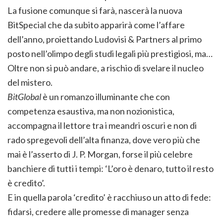
La fusione comunque si farà, nascerà la nuova
BitSpecial che da subito apparirà come l’affare
dell’anno, proiettando Ludovisi & Partners al primo
posto nell’olimpo degli studi legali più prestigiosi, ma…
Oltre non si può andare, a rischio di svelare il nucleo
del mistero.
BitGlobal
è un romanzo illuminante che con
competenza esaustiva, ma non nozionistica,
accompagna il lettore tra i meandri oscuri e non di
rado spregevoli dell’alta finanza, dove vero più che
mai è l’asserto di J. P. Morgan, forse il più celebre
banchiere di tutti i tempi: ‘L’oro è denaro, tutto il resto
è credito’.
E in quella parola ‘credito’ è racchiuso un atto di fede:
fidarsi, credere alle promesse di manager senza