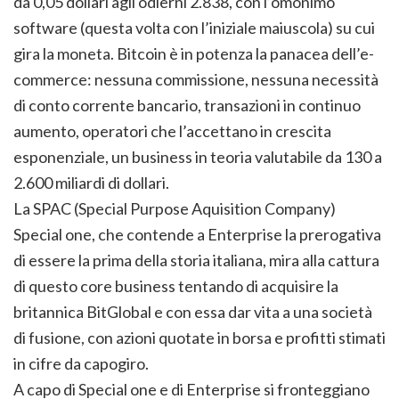
da 0,05 dollari agli odierni 2.838, con l’omonimo
software (questa volta con l’iniziale maiuscola) su cui
gira la moneta. Bitcoin è in potenza la panacea dell’e-
commerce: nessuna commissione, nessuna necessità
di conto corrente bancario, transazioni in continuo
aumento, operatori che l’accettano in crescita
esponenziale, un business in teoria valutabile da 130 a
2.600 miliardi di dollari.
La SPAC (Special Purpose Aquisition Company)
Special one, che contende a Enterprise la prerogativa
di essere la prima della storia italiana, mira alla cattura
di questo core business tentando di acquisire la
britannica BitGlobal e con essa dar vita a una società
di fusione, con azioni quotate in borsa e profitti stimati
in cifre da capogiro.
A capo di Special one e di Enterprise si fronteggiano