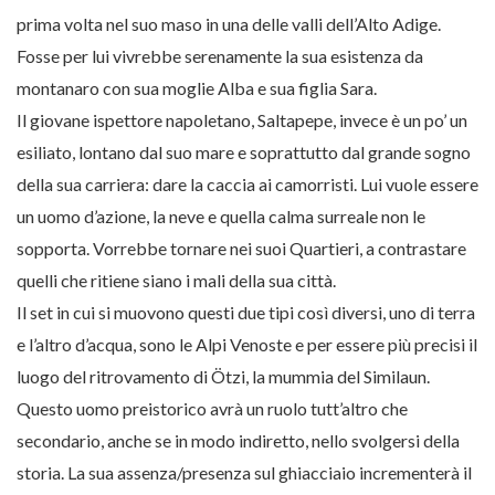
prima volta nel suo maso in una delle valli dell’Alto Adige.
Fosse per lui vivrebbe serenamente la sua esistenza da
montanaro con sua moglie Alba e sua figlia Sara.
Il giovane ispettore napoletano, Saltapepe, invece è un po’ un
esiliato, lontano dal suo mare e soprattutto dal grande sogno
della sua carriera: dare la caccia ai camorristi. Lui vuole essere
un uomo d’azione, la neve e quella calma surreale non le
sopporta. Vorrebbe tornare nei suoi Quartieri, a contrastare
quelli che ritiene siano i mali della sua città.
Il set in cui si muovono questi due tipi così diversi, uno di terra
e l’altro d’acqua, sono le Alpi Venoste e per essere più precisi il
luogo del ritrovamento di Ötzi, la mummia del Similaun.
Questo uomo preistorico avrà un ruolo tutt’altro che
secondario, anche se in modo indiretto, nello svolgersi della
storia. La sua assenza/presenza sul ghiacciaio incrementerà il