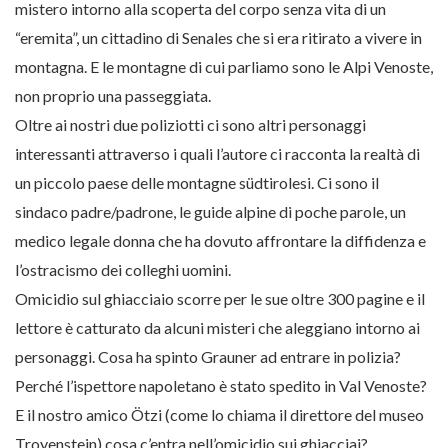
mistero intorno alla scoperta del corpo senza vita di un
“eremita”, un cittadino di Senales che si era ritirato a vivere in
montagna. E le montagne di cui parliamo sono le Alpi Venoste,
non proprio una passeggiata.
Oltre ai nostri due poliziotti ci sono altri personaggi
interessanti attraverso i quali l’autore ci racconta la realtà di
un piccolo paese delle montagne südtirolesi. Ci sono il
sindaco padre/padrone, le guide alpine di poche parole, un
medico legale donna che ha dovuto affrontare la diffidenza e
l’ostracismo dei colleghi uomini.
Omicidio sul ghiacciaio scorre per le sue oltre 300 pagine e il
lettore è catturato da alcuni misteri che aleggiano intorno ai
personaggi. Cosa ha spinto Grauner ad entrare in polizia?
Perché l’ispettore napoletano è stato spedito in Val Venoste?
E il nostro amico Ötzi (come lo chiama il direttore del museo
Troyenstein) cosa c’entra nell’omicidio sui ghiacciai?