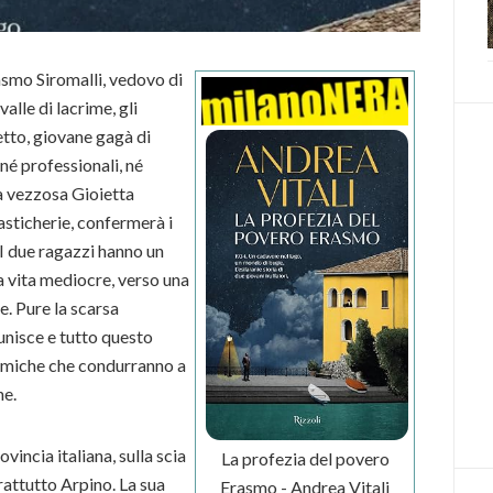
smo Siromalli, vedovo di
alle di lacrime, gli
etto, giovane gagà di
né professionali, né
 la vezzosa Gioietta
tasticherie, confermerà i
 I due ragazzi hanno un
na vita mediocre, verso una
e. Pure la scarsa
 unisce e tutto questo
comiche che condurranno a
ne.
vincia italiana, sulla scia
La profezia del povero
rattutto Arpino. La sua
Erasmo - Andrea Vitali