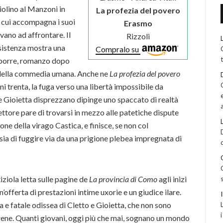
hiolino al Manzoni in
La profezia del povero
n cui accompagna i suoi
Erasmo
vano ad affrontare. Il
Rizzoli
esistenza mostra una
Compralo su
mporre, romanzo dopo
della commedia umana. Anche ne
La profezia del povero
i trenta, la fuga verso una libertà impossibile da
 e Gioietta disprezzano dipinge uno spaccato di realtà
ttore pare di trovarsi in mezzo alle patetiche dispute
ne della virago Castica, e finisce, se non col
ia di fuggire via da una prigione plebea impregnata di
iziola letta sulle pagine de
La provincia di Como
agli inizi
n’offerta di prestazioni intime uxorie e un giudice ilare.
sa e fatale odissea di Cletto e Gioietta, che non sono
 Sirene. Quanti giovani, oggi più che mai, sognano un mondo