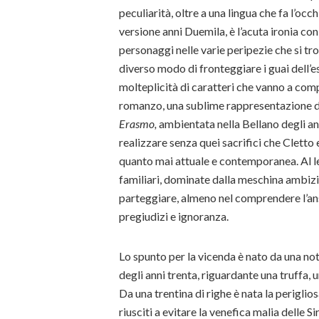
peculiarità, oltre a una lingua che fa l’occ
versione anni Duemila, è l’acuta ironia co
personaggi nelle varie peripezie che si tro
diverso modo di fronteggiare i guai dell’
molteplicità di caratteri che vanno a co
romanzo, una sublime rappresentazione 
Erasmo,
ambientata nella Bellano degli ann
realizzare senza quei sacrifici che Cletto
quanto mai attuale e contemporanea. Al le
familiari, dominate dalla meschina ambizio
parteggiare, almeno nel comprendere l’ans
pregiudizi e ignoranza.
Lo spunto per la vicenda è nato da una not
degli anni trenta, riguardante una truffa, u
Da una trentina di righe è nata la periglio
riusciti a evitare la venefica malia delle