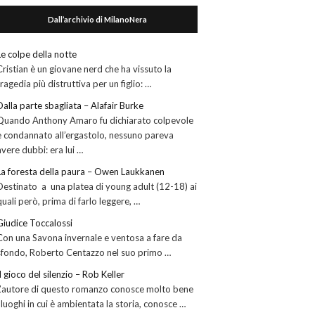
Dall’archivio di MilanoNera
Le colpe della notte
Cristian è un giovane nerd che ha vissuto la
tragedia più distruttiva per un figlio: …
Dalla parte sbagliata – Alafair Burke
Quando Anthony Amaro fu dichiarato colpevole
e condannato all’ergastolo, nessuno pareva
avere dubbi: era lui …
La foresta della paura – Owen Laukkanen
Destinato a una platea di young adult (12-18) ai
quali però, prima di farlo leggere, …
Giudice Toccalossi
Con una Savona invernale e ventosa a fare da
sfondo, Roberto Centazzo nel suo primo …
Il gioco del silenzio – Rob Keller
L’autore di questo romanzo conosce molto bene
i luoghi in cui è ambientata la storia, conosce …