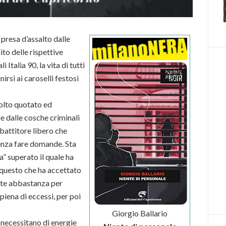
 presa d’assalto dalle
uito delle rispettive
 Italia 90, la vita di tutti
nirsi ai caroselli festosi
molto quotato ed
e dalle cosche criminali
battitore libero che
senza fare domande. Sta
a” superato il quale ha
 questo che ha accettato
arte abbastanza per
iena di eccessi, per poi
Giorgio Ballario
 necessitano di energie