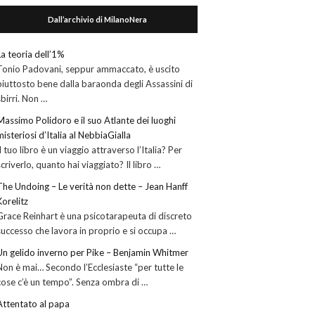
Dall’archivio di MilanoNera
La teoria dell’1%
Tonio Padovani, seppur ammaccato, è uscito
piuttosto bene dalla baraonda degli Assassini di
sbirri. Non …
Massimo Polidoro e il suo Atlante dei luoghi
misteriosi d’Italia al NebbiaGialla
Il tuo libro è un viaggio attraverso l’Italia? Per
scriverlo, quanto hai viaggiato? Il libro …
The Undoing – Le verità non dette – Jean Hanff
Korelitz
Grace Reinhart è una psicotarapeuta di discreto
successo che lavora in proprio e si occupa …
Un gelido inverno per Pike – Benjamin Whitmer
Non è mai… Secondo l’Ecclesiaste “per tutte le
cose c’è un tempo”. Senza ombra di …
Attentato al papa