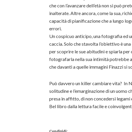
che con l’avanzare dell’età non si può pr
inalterate. Altre ancora, come la sua, rich
capacità di pianificazione che a lungo l
errori.
Un cospicuo anticipo, una fotografia ed un
caccia. Solo che stavolta l’obiettivo è un
per scoprire le sue abitudini e spiarla per
fotografarla nella sua intimità potrebbe av
che davanti a quelle immagini Finazzi si s
Può davvero un killer cambiare vita? In Ni
solitudine e l’emarginazione di un uomo che
presa in affitto, di non concedersi legami 
Bel libro dalla lettura facile e coinvolgent
Condividi: