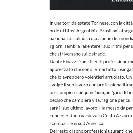
In una torrida estate Torinese, con la città
orde di tifosi Argentini e Brasiliani al seg
nazionali di calcio in occasione dei mondiali
i giorni sembra rallentare i suoi ritmi per u
che si riversano sulle strade.
Dante Finazzi è un killer di professione 
apprezzato che non si è mai fatto lusingar
che lo avrebbero volentieri arruolato. Un 
svolge il suo lavoro con professionalità 
per compiere cinquant’anni, un “giro di bo
deciso che cambierà vita, ragione per cui
sarà il suo ultimo lavoro. Ha messo da p
concedersi una vacanza in Costa Azzurra p
scomparire in sud America.
Del resto ci sono professioni usuranti che