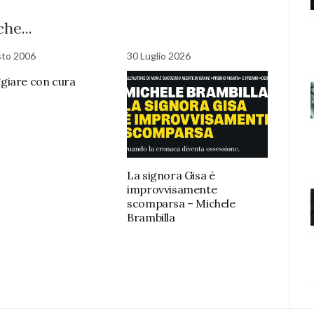
he...
sto 2006
30 Luglio 2026
iare con cura
La signora Gisa è
improvvisamente
scomparsa – Michele
Brambilla