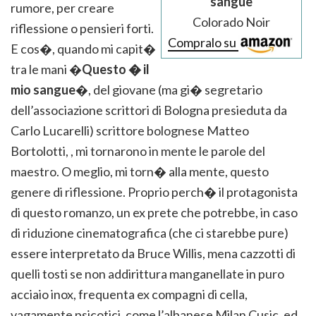
sangue
rumore, per creare
Colorado Noir
riflessione o pensieri forti.
Compralo su
E cos�, quando mi capit�
tra le mani �
Questo � il
mio sangue
�, del giovane (ma gi� segretario
dell’associazione scrittori di Bologna presieduta da
Carlo Lucarelli) scrittore bolognese Matteo
Bortolotti, , mi tornarono in mente le parole del
maestro. O meglio, mi torn� alla mente, questo
genere di riflessione. Proprio perch� il protagonista
di questo romanzo, un ex prete che potrebbe, in caso
di riduzione cinematografica (che ci starebbe pure)
essere interpretato da Bruce Willis, mena cazzotti di
quelli tosti se non addirittura manganellate in puro
acciaio inox, frequenta ex compagni di cella,
vagamente psicotici, come l’albanese Milan Cusic, ed