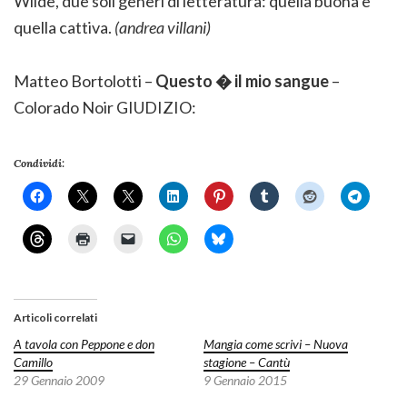
Wilde, due soli generi di letteratura: quella buona e
quella cattiva.
(andrea villani)
Matteo Bortolotti –
Questo � il mio sangue
–
Colorado Noir GIUDIZIO:
Condividi:
Articoli correlati
A tavola con Peppone e don
Mangia come scrivi – Nuova
Camillo
stagione – Cantù
29 Gennaio 2009
9 Gennaio 2015