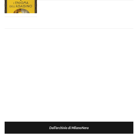
Dall’archivio di MilanoNera