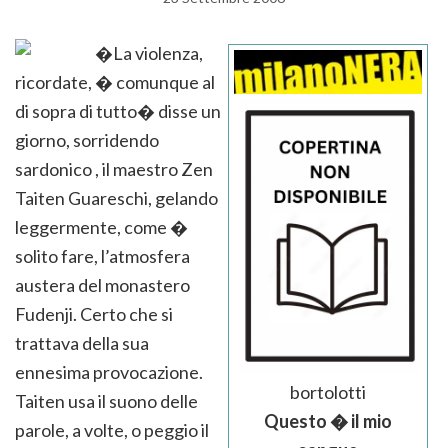
�La violenza,
ricordate, � comunque al
di sopra di tutto� disse un
giorno, sorridendo
sardonico , il maestro Zen
Taiten Guareschi, gelando
leggermente, come �
solito fare, l’atmosfera
austera del monastero
Fudenji. Certo che si
trattava della sua
ennesima provocazione.
bortolotti
Taiten usa il suono delle
Questo � il mio
parole, a volte, o peggio il