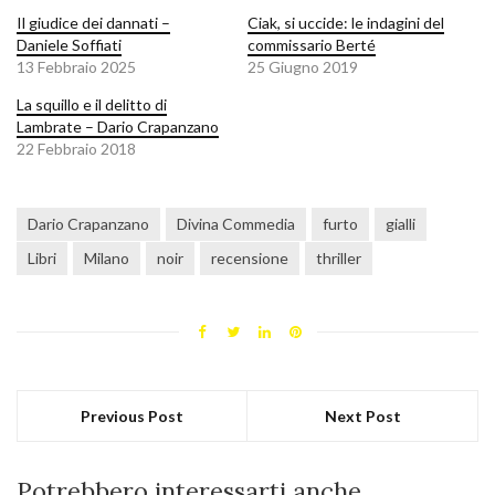
Il giudice dei dannati –
Ciak, si uccide: le indagini del
Daniele Soffiati
commissario Berté
13 Febbraio 2025
25 Giugno 2019
La squillo e il delitto di
Lambrate – Dario Crapanzano
22 Febbraio 2018
Dario Crapanzano
Divina Commedia
furto
gialli
Libri
Milano
noir
recensione
thriller
Previous Post
Next Post
Potrebbero interessarti anche...