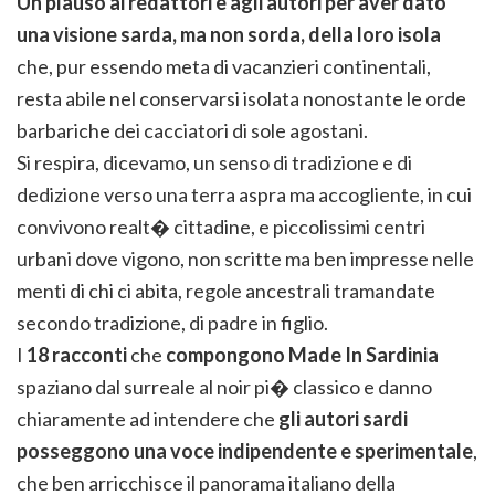
Un plauso ai redattori e agli autori per aver dato
una visione sarda, ma non sorda, della loro isola
che, pur essendo meta di vacanzieri continentali,
resta abile nel conservarsi isolata nonostante le orde
barbariche dei cacciatori di sole agostani.
Si respira, dicevamo, un senso di tradizione e di
dedizione verso una terra aspra ma accogliente, in cui
convivono realt� cittadine, e piccolissimi centri
urbani dove vigono, non scritte ma ben impresse nelle
menti di chi ci abita, regole ancestrali tramandate
secondo tradizione, di padre in figlio.
I
18 racconti
che
compongono Made In Sardinia
spaziano dal surreale al noir pi� classico e danno
chiaramente ad intendere che
gli autori sardi
posseggono una voce indipendente e sperimentale
,
che ben arricchisce il panorama italiano della