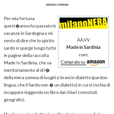
andrea ferrari
Per mia fortuna
quest�anno ho passato le
vacanze in Sardegna e mi
AA.VV
sento di dire che lo spirito
Made in Sardinia
sardo si sparge lungo tutte
cuec
le pagine della raccolta
Compralo su
Made In Sardinia, che va
meritoriamente al di l�
della mera somma di luoghi e brani in dialetto (pardon
lingua, che il Sardo non � un dialetto) in cui si rischia di
incappare leggendo un libro dai chiari connotati
geografici.