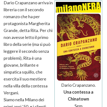
Dario Crapanzano arriva in
libreria con il secondo
romanzo che ha per
protagonista Margherita
Grande, detta Rita. Per chi
non avesse letto il primo
libro della serie (ma si può
leggere il secondo senza
problemi), Rita è una
giovane, brillante e
simpatica squillo, che
esercita il suo mestiere
Dario Crapanzano.
nella villa della contessa
Una contessa a
Vergani.
Chinatown
Siamo nella Milano dei
Sem
primi anni ’50, e i clienti