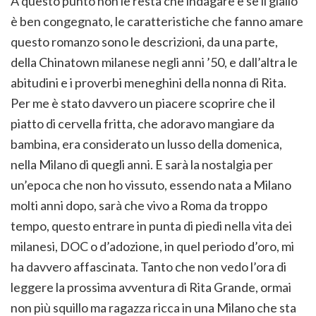
A questo punto non le resta che indagare e se il giallo
è ben congegnato, le caratteristiche che fanno amare
questo romanzo sono le descrizioni, da una parte,
della Chinatown milanese negli anni ’50, e dall’altra le
abitudini e i proverbi meneghini della nonna di Rita.
Per me è stato davvero un piacere scoprire che il
piatto di cervella fritta, che adoravo mangiare da
bambina, era considerato un lusso della domenica,
nella Milano di quegli anni. E sarà la nostalgia per
un’epoca che non ho vissuto, essendo nata a Milano
molti anni dopo, sarà che vivo a Roma da troppo
tempo, questo entrare in punta di piedi nella vita dei
milanesi, DOC o d’adozione, in quel periodo d’oro, mi
ha davvero affascinata. Tanto che non vedo l’ora di
leggere la prossima avventura di Rita Grande, ormai
non più squillo ma ragazza ricca in una Milano che sta