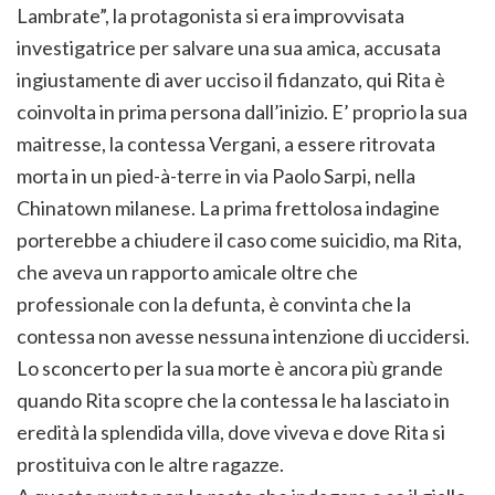
Lambrate”, la protagonista si era improvvisata
investigatrice per salvare una sua amica, accusata
ingiustamente di aver ucciso il fidanzato, qui Rita è
coinvolta in prima persona dall’inizio. E’ proprio la sua
maitresse, la contessa Vergani, a essere ritrovata
morta in un pied-à-terre in via Paolo Sarpi, nella
Chinatown milanese. La prima frettolosa indagine
porterebbe a chiudere il caso come suicidio, ma Rita,
che aveva un rapporto amicale oltre che
professionale con la defunta, è convinta che la
contessa non avesse nessuna intenzione di uccidersi.
Lo sconcerto per la sua morte è ancora più grande
quando Rita scopre che la contessa le ha lasciato in
eredità la splendida villa, dove viveva e dove Rita si
prostituiva con le altre ragazze.