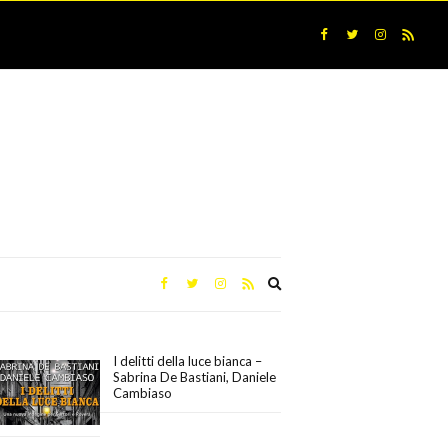
Expand
search
form
I delitti della luce bianca –
Sabrina De Bastiani, Daniele
Cambiaso