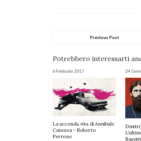
Previous Post
Potrebbero interessarti anc
6 Febbraio 2017
24 Gen
La seconda vita di Annibale
Dmitrij
Canessa – Roberto
L’ultim
Perrone
Rasput