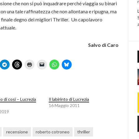
lusione che non si può inquadrare perché viaggia su binari
 con una tale raffinatezza che non allontana e ripugna, ma
 finale degno dei migliori Thriller. Un capolavoro
attuale.
Salvo di Caro
o di così – Lucrezia
Il labirinto di Lucrezia
16 Maggio 2011
 2019
recensione
roberto cotroneo
thriller