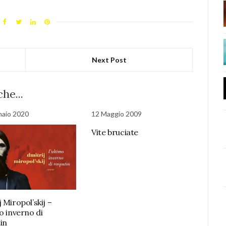
Next Post
he...
naio 2020
12 Maggio 2009
Vite bruciate
 Miropol’skij –
o inverno di
in