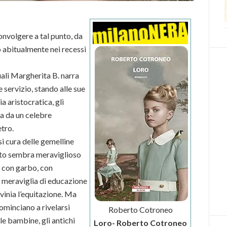
nvolgere a tal punto, da
 abitualmente nei recessi
uali Margherita B. narra
 servizio, stando alle sue
a aristocratica, gli
ta da un celebre
etro.
si cura delle gemelline
utto sembra meraviglioso
, con garbo, con
a meraviglia di educazione
avinia l’equitazione. Ma
ominciano a rivelarsi
Roberto Cotroneo
le bambine, gli antichi
Loro- Roberto Cotroneo