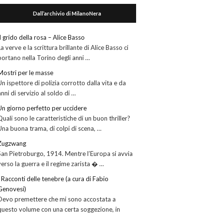
Dall’archivio di MilanoNera
Il grido della rosa – Alice Basso
La verve e la scrittura brillante di Alice Basso ci
portano nella Torino degli anni …
Mostri per le masse
Un ispettore di polizia corrotto dalla vita e da
anni di servizio al soldo di …
Un giorno perfetto per uccidere
Quali sono le caratteristiche di un buon thriller?
Una buona trama, di colpi di scena, …
Zugzwang
San Pietroburgo, 1914. Mentre l’Europa si avvia
verso la guerra e il regime zarista � …
I Racconti delle tenebre (a cura di Fabio
Genovesi)
Devo premettere che mi sono accostata a
questo volume con una certa soggezione, in