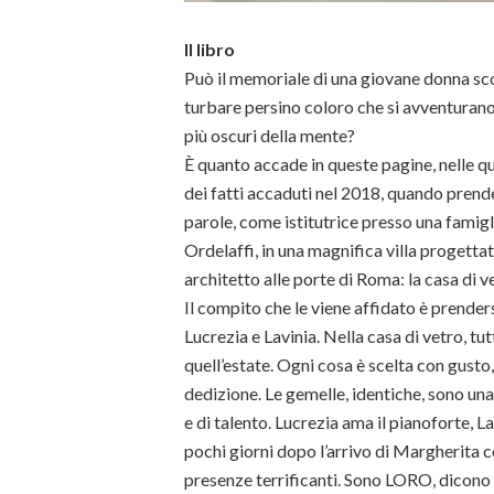
Il libro
Può il memoriale di una giovane donna sco
turbare persino coloro che si avventurano
più oscuri della mente?
È quanto accade in queste pagine, nelle q
dei fatti accaduti nel 2018, quando prende
parole, come istitutrice presso una famigli
Ordelaffi, in una magnifica villa progetta
architetto alle porte di Roma: la casa di v
Il compito che le viene affidato è prender
Lucrezia e Lavinia. Nella casa di vetro, t
quell’estate. Ogni cosa è scelta con gusto
dedizione. Le gemelle, identiche, sono un
e di talento. Lucrezia ama il pianoforte, L
pochi giorni dopo l’arrivo di Margherita c
presenze terrificanti. Sono LORO, dicono 