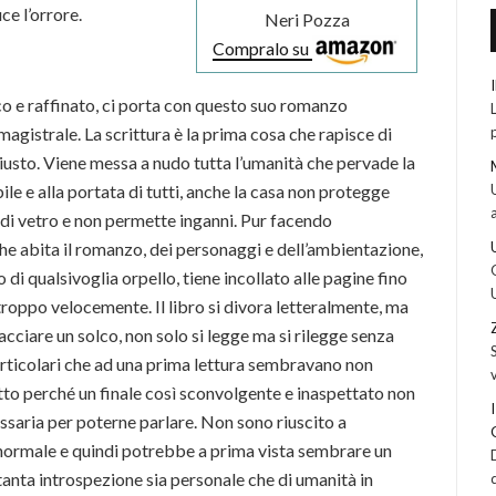
uce l’orrore.
Neri Pozza
Compralo su
 e raffinato, ci porta con questo suo romanzo
 magistrale. La scrittura è la prima cosa che rapisce di
giusto. Viene messa a nudo tutta l’umanità che pervade la
bile e alla portata di tutti, anche la casa non protegge
 di vetro e non permette inganni. Pur facendo
che abita il romanzo, dei personaggi e dell’ambientazione,
di qualsivoglia orpello, tiene incollato alle pagine fino
 troppo velocemente. Il libro si divora letteralmente, ma
acciare un solco, non solo si legge ma si rilegge senza
particolari che ad una prima lettura sembravano non
utto perché un finale così sconvolgente e inaspettato non
ssaria per poterne parlare. Non sono riuscito a
ranormale e quindi potrebbe a prima vista sembrare un
tanta introspezione sia personale che di umanità in