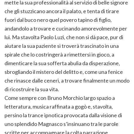
mette la sua professionalità al servizio di belle signore
che gli stuzzicano ancora il palato, e tenta di tirare
fuori dal buco nero quel povero tapino di figlio,
andandolo a trovare e cucinando amorevolmente per
lui. Ma stavolta Paolo Luzi, che non si dà pace, pur di
aiutare la sua paziente si troverà trascinato in una
spirale che lo costringerà a rimettersi in gioco, a
dimenticare la sua sofferta abulia da disperazione,
sbrogliando il mistero del delitto e, come una fenice
che rinasce dalle ceneri, a trovare finalmente un modo
di ricostruire la sua vita.
Come sempre con Bruno Morchio largo spazio a
letteratura, musica raffinata a gogò e, stavolta,
persino la trance ipnotica provocata dalla visione di
uno splendido Magnasco s’insinuano tra le parole
scritte per accompagnare la colta narrazione.