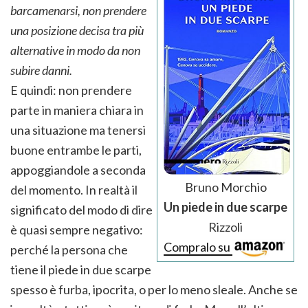
barcamenarsi, non prendere
una posizione decisa tra più
alternative in modo da non
subire danni.
E quindi: non prendere
parte in maniera chiara in
una situazione ma tenersi
buone entrambe le parti,
appoggiandole a seconda
Bruno Morchio
del momento. In realtà il
Un piede in due scarpe
significato del modo di dire
Rizzoli
è quasi sempre negativo:
Compralo su
perché la persona che
tiene il piede in due scarpe
spesso è furba, ipocrita, o per lo meno sleale. Anche se