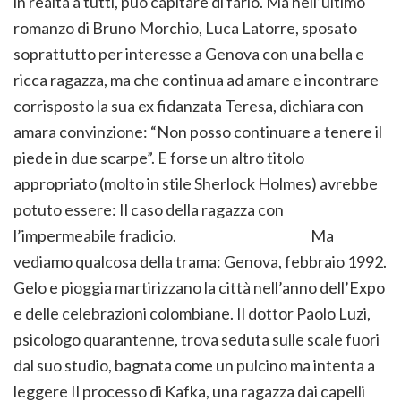
in realtà a tutti, può capitare di farlo. Ma nell’ultimo
romanzo di Bruno Morchio, Luca Latorre, sposato
soprattutto per interesse a Genova con una bella e
ricca ragazza, ma che continua ad amare e incontrare
corrisposto la sua ex fidanzata Teresa, dichiara con
amara convinzione: “Non posso continuare a tenere il
piede in due scarpe”. E forse un altro titolo
appropriato (molto in stile Sherlock Holmes) avrebbe
potuto essere: Il caso della ragazza con
l’impermeabile fradicio. Ma
vediamo qualcosa della trama: Genova, febbraio 1992.
Gelo e pioggia martirizzano la città nell’anno dell’Expo
e delle celebrazioni colombiane. Il dottor Paolo Luzi,
psicologo quarantenne, trova seduta sulle scale fuori
dal suo studio, bagnata come un pulcino ma intenta a
leggere Il processo di Kafka, una ragazza dai capelli