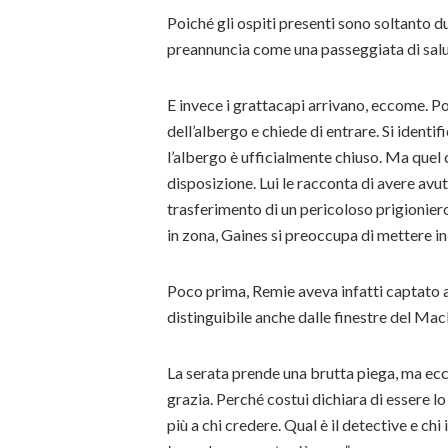
Poiché gli ospiti presenti sono soltanto d
preannuncia come una passeggiata di salu
E invece i grattacapi arrivano, eccome. Po
dell’albergo e chiede di entrare. Si identi
l’albergo è ufficialmente chiuso. Ma quel 
disposizione. Lui le racconta di avere avut
trasferimento di un pericoloso prigioniero
in zona, Gaines si preoccupa di mettere in
Poco prima, Remie aveva infatti captato a
distinguibile anche dalle finestre del Ma
La serata prende una brutta piega, ma ecc
grazia. Perché costui dichiara di essere l
più a chi credere. Qual è il detective e chi 