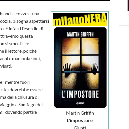
hlands scozzesi, una
cozia, bisogna aspettarsi
. E infatti l’esordio di
attraverso questa
on si smentisce.
ne il lettore, poiché
ganni e manipolazioni,
visati.
l, mentre fuori
er lei dovrebbe essere
ima della chiusura di
viaggio a Santiago del
mi, dovendo partire
Martin Griffin
L’impostore
Giunti