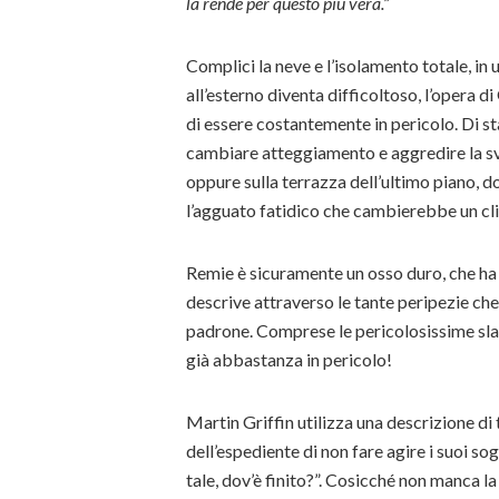
la rende per questo più vera.”
Complici la neve e l’isolamento totale, i
all’esterno diventa difficoltoso, l’opera d
di essere costantemente in pericolo. Di 
cambiare atteggiamento e aggredire la sv
oppure sulla terrazza dell’ultimo piano, d
l’agguato fatidico che cambierebbe un cl
Remie è sicuramente un osso duro, che ha l
descrive attraverso le tante peripezie che
padrone. Comprese le pericolosissime slav
già abbastanza in pericolo!
Martin Griffin utilizza una descrizione di
dell’espediente di non fare agire i suoi so
tale, dov’è finito?”. Cosicché non manca l