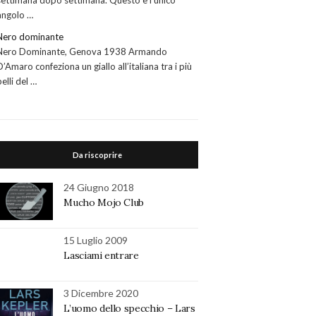
settimana dopo settimana. Questo è l’unico
angolo …
Nero dominante
Nero Dominante, Genova 1938 Armando
D’Amaro confeziona un giallo all’italiana tra i più
belli del …
Da riscoprire
24 Giugno 2018
Mucho Mojo Club
15 Luglio 2009
Lasciami entrare
3 Dicembre 2020
L’uomo dello specchio – Lars