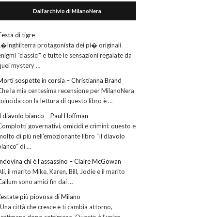
Dall’archivio di MilanoNera
Testa di tigre
L�Inghilterra protagonista dei pi� originali
enigmi "classici" e tutte le sensazioni regalate da
quei mystery …
Morti sospette in corsia – Christianna Brand
Che la mia centesima recensione per MilanoNera
coincida con la lettura di questo libro è …
Il diavolo bianco – Paul Hoffman
Complotti governativi, omicidi e crimini: questo e
molto di più nell’emozionante libro “Il diavolo
bianco” di …
Indovina chi è l’assassino – Claire McGowan
Ali, il marito Mike, Karen, Bill, Jodie e il marito
Callum sono amici fin dai …
L’estate più piovosa di Milano
“Una città che cresce e ti cambia attorno,