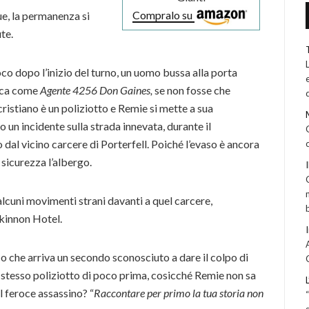
Compralo su
ue, la permanenza si
te.
co dopo l’inizio del turno, un uomo bussa alla porta
fica come
Agente 4256 Don Gaines,
se non fosse che
cristiano è un poliziotto e Remie si mette a sua
o un incidente sulla strada innevata, durante il
 dal vicino carcere di Porterfell. Poiché l’evaso è ancora
 sicurezza l’albergo.
lcuni movimenti strani davanti a quel carcere,
ckinnon Hotel.
o che arriva un secondo sconosciuto a dare il colpo di
o stesso poliziotto di poco prima, cosicché Remie non sa
il feroce assassino? “
Raccontare per primo la tua storia non