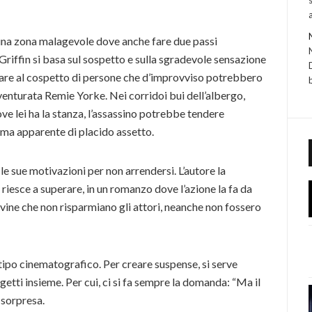
n una zona malagevole dove anche fare due passi
i Griffin si basa sul sospetto e sulla sgradevole sensazione
stare al cospetto di persone che d’improvviso potrebbero
enturata Remie Yorke. Nei corridoi bui dell’albergo,
ove lei ha la stanza, l’assassino potrebbe tendere
ima apparente di placido assetto.
e sue motivazioni per non arrendersi. L’autore la
 riesce a superare, in un romanzo dove l’azione la fa da
ine che non risparmiano gli attori, neanche non fossero
 tipo cinematografico. Per creare suspense, si serve
ggetti insieme. Per cui, ci si fa sempre la domanda: “Ma il
a sorpresa.