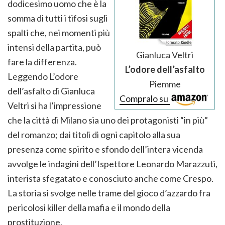
dodicesimo uomo che è la
somma di tutti i tifosi sugli
spalti che, nei momenti più
intensi della partita, può
Gianluca Veltri
fare la differenza.
L’odore dell’asfalto
Leggendo L’odore
Piemme
dell’asfalto di Gianluca
Compralo su
Veltri si ha l’impressione
che la città di Milano sia uno dei protagonisti “in più”
del romanzo; dai titoli di ogni capitolo alla sua
presenza come spirito e sfondo dell’intera vicenda
avvolge le indagini dell’Ispettore Leonardo Marazzuti,
interista sfegatato e conosciuto anche come Crespo.
La storia si svolge nelle trame del gioco d’azzardo fra
pericolosi killer della mafia e il mondo della
prostituzione.