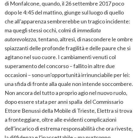
di Monfalcone, quando, il 26 settembre 2017 poco
dopo le 4:45 del mattino, giunge sul luogo di quello
che all’apparenza sembrerebbe un tragico incidente:
ma quegli stessi occhi, colmi di
immediata
autorevolezza
, tentano, altresì, di nascondere le ombre
spiazzanti delle profonde fragilità e delle paure che si
agitano nel suo cuore. I cambiamenti venuti col
superamento del concorso – fallito in altre due
occasioni – sono un’opportunità irrinunciabile per lei:
una sfida di fronte alla quale non intende soccombere.
Non ancora del tutto a proprio agio nel nuovo ruolo,
dopo essere stata per anni spalla del Commissario
Ettore Benussi della Mobile di Trieste, Elettra si trova
a fronteggiare, oltre alle evidenti complicazioni
dell’incarico di estrema responsabilità che ora riveste,
la diffidenza e l’inaccettabile – ma purtroppo