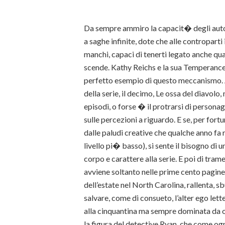
Da sempre ammiro la capacit� degli autor
a saghe infinite, dote che alle controparti
manchi, capaci di tenerti legato anche quan
scende. Kathy Reichs e la sua Temperanc
perfetto esempio di questo meccanismo. A
della serie, il decimo, Le ossa del diavolo
episodi, o forse � il protrarsi di personag
sulle percezioni a riguardo. E se, per fortu
dalle paludi creative che qualche anno fa 
livello pi� basso), si sente il bisogno di 
corpo e carattere alla serie. E poi di trame
avviene soltanto nelle prime cento pagine, p
dell’estate nel North Carolina, rallenta, s
salvare, come di consueto, l’alter ego lett
alla cinquantina ma sempre dominata da or
la figura del detective Ryan, che come og