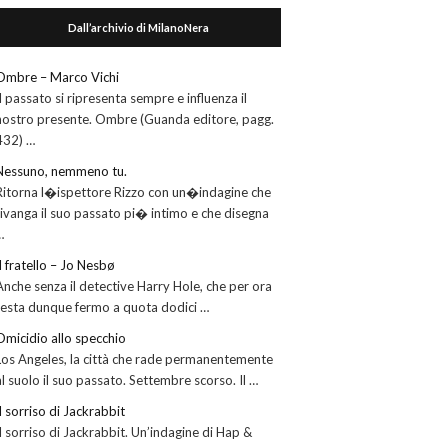
Dall’archivio di MilanoNera
Ombre – Marco Vichi
Il passato si ripresenta sempre e influenza il
nostro presente. Ombre (Guanda editore, pagg.
432) …
Nessuno, nemmeno tu.
Ritorna l�ispettore Rizzo con un�indagine che
rivanga il suo passato pi� intimo e che disegna
…
Il fratello – Jo Nesbø
Anche senza il detective Harry Hole, che per ora
resta dunque fermo a quota dodici …
Omicidio allo specchio
Los Angeles, la città che rade permanentemente
al suolo il suo passato. Settembre scorso. Il …
Il sorriso di Jackrabbit
Il sorriso di Jackrabbit. Un’indagine di Hap &