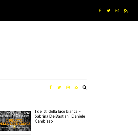
Expand
search
form
I delitti della luce bianca –
Sabrina De Bastiani, Daniele
Cambiaso