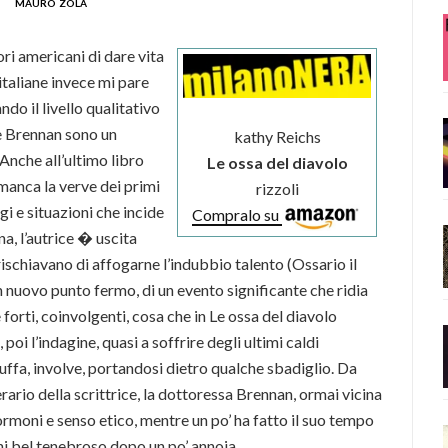
mauro zola
i americani di dare vita
 italiane invece mi pare
do il livello qualitativo
e Brennan sono un
kathy Reichs
nche all’ultimo libro
Le ossa del diavolo
, manca la verve dei primi
rizzoli
gi e situazioni che incide
Compralo su
na, l’autrice � uscita
rischiavano di affogarne l’indubbio talento (Ossario il
un nuovo punto fermo, di un evento significante che ridia
 forti, coinvolgenti, cosa che in Le ossa del diavolo
oi l’indagine, quasi a soffrire degli ultimi caldi
buffa, involve, portandosi dietro qualche sbadiglio. Da
erario della scrittrice, la dottoressa Brennan, ormai vicina
moni e senso etico, mentre un po’ ha fatto il suo tempo
ni bel tenebroso dopo un po’ annoia.