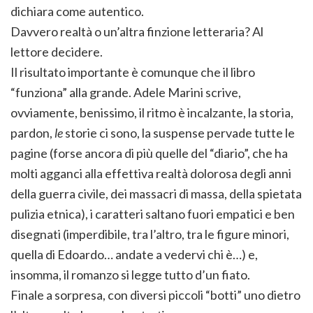
dichiara come autentico.
Davvero realtà o un’altra finzione letteraria? Al
lettore decidere.
Il risultato importante è comunque che il libro
“funziona” alla grande. Adele Marini scrive,
ovviamente, benissimo, il ritmo è incalzante, la storia,
pardon,
le
storie ci sono, la suspense pervade tutte le
pagine (forse ancora di più quelle del “diario”, che ha
molti agganci alla effettiva realtà dolorosa degli anni
della guerra civile, dei massacri di massa, della spietata
pulizia etnica), i caratteri saltano fuori empatici e ben
disegnati (imperdibile, tra l’altro, tra le figure minori,
quella di Edoardo… andate a vedervi chi è…) e,
insomma, il romanzo si legge tutto d’un fiato.
Finale a sorpresa, con diversi piccoli “botti” uno dietro