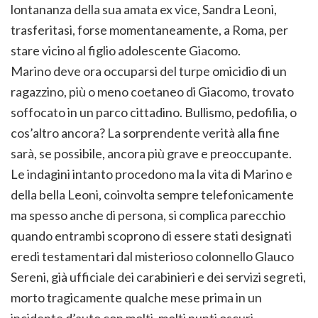
lontananza della sua amata ex vice, Sandra Leoni,
trasferitasi, forse momentaneamente, a Roma, per
stare vicino al figlio adolescente Giacomo.
Marino deve ora occuparsi del turpe omicidio di un
ragazzino, più o meno coetaneo di Giacomo, trovato
soffocato in un parco cittadino. Bullismo, pedofilia, o
cos’altro ancora? La sorprendente verità alla fine
sarà, se possibile, ancora più grave e preoccupante.
Le indagini intanto procedono ma la vita di Marino e
della bella Leoni, coinvolta sempre telefonicamente
ma spesso anche di persona, si complica parecchio
quando entrambi scoprono di essere stati designati
eredi testamentari dal misterioso colonnello Glauco
Sereni, già ufficiale dei carabinieri e dei servizi segreti,
morto tragicamente qualche mese prima in un
incidente d’auto con molti, molti punti oscuri.