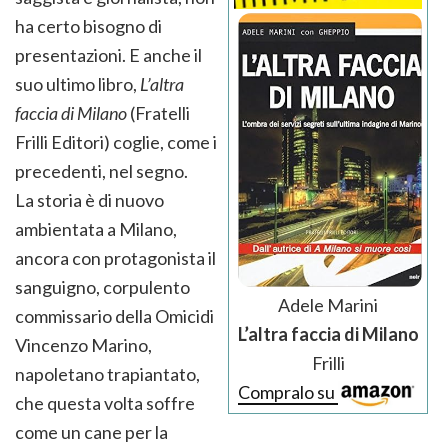
ha certo bisogno di
presentazioni. E anche il
suo ultimo libro,
L’altra
faccia di Milano
(Fratelli
Frilli Editori) coglie, come i
precedenti, nel segno.
La storia è di nuovo
ambientata a Milano,
ancora con protagonista il
sanguigno, corpulento
Adele Marini
commissario della Omicidi
L’altra faccia di Milano
Vincenzo Marino,
Frilli
napoletano trapiantato,
Compralo su
che questa volta soffre
come un cane per la