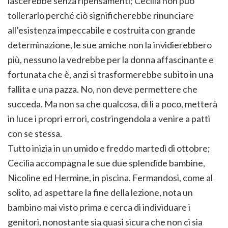
lascerebbe senza ripensamenti; Cecilia non può
tollerarlo perché ciò significherebbe rinunciare
all’esistenza impeccabile e costruita con grande
determinazione, le sue amiche non la invidierebbero
più, nessuno la vedrebbe per la donna affascinante e
fortunata che è, anzi si trasformerebbe subito in una
fallita e una pazza. No, non deve permettere che
succeda. Ma non sa che qualcosa, di lì a poco, metterà
in luce i propri errori, costringendola a venire a patti
con se stessa.
Tutto inizia in un umido e freddo martedì di ottobre;
Cecilia accompagna le sue due splendide bambine,
Nicoline ed Hermine, in piscina. Fermandosi, come al
solito, ad aspettare la fine della lezione, nota un
bambino mai visto prima e cerca di individuare i
genitori, nonostante sia quasi sicura che non ci sia