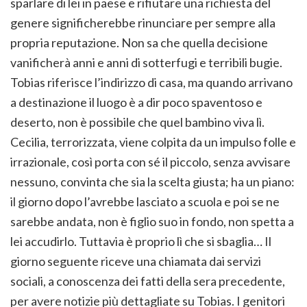
sparlare di lei in paese e rifiutare una richiesta del
genere significherebbe rinunciare per sempre alla
propria reputazione. Non sa che quella decisione
vanificherà anni e anni di sotterfugi e terribili bugie.
Tobias riferisce l’indirizzo di casa, ma quando arrivano
a destinazione il luogo è a dir poco spaventoso e
deserto, non è possibile che quel bambino viva lì.
Cecilia, terrorizzata, viene colpita da un impulso folle e
irrazionale, così porta con sé il piccolo, senza avvisare
nessuno, convinta che sia la scelta giusta; ha un piano:
il giorno dopo l’avrebbe lasciato a scuola e poi se ne
sarebbe andata, non è figlio suo in fondo, non spetta a
lei accudirlo. Tuttavia è proprio lì che si sbaglia… Il
giorno seguente riceve una chiamata dai servizi
sociali, a conoscenza dei fatti della sera precedente,
per avere notizie più dettagliate su Tobias. I genitori