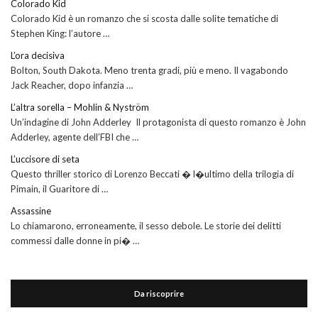
Colorado Kid
Colorado Kid è un romanzo che si scosta dalle solite tematiche di
Stephen King: l’autore …
L’ora decisiva
Bolton, South Dakota. Meno trenta gradi, più e meno. Il vagabondo
Jack Reacher, dopo infanzia …
L’altra sorella – Mohlin & Nyström
Un’indagine di John Adderley Il protagonista di questo romanzo è John
Adderley, agente dell’FBI che …
L’uccisore di seta
Questo thriller storico di Lorenzo Beccati � l�ultimo della trilogia di
Pimain, il Guaritore di …
Assassine
Lo chiamarono, erroneamente, il sesso debole. Le storie dei delitti
commessi dalle donne in pi� …
Da riscoprire