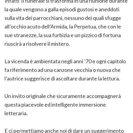
Infatti Il funerale si trasforma in una riunione durante
la quale vengono a galla episodi gustosi e aneddoti
sulla vita dei parrocchiani, nessuno dei quali sfugge
all’occhio acuto dell’Armida, la Perpetua, che con le
sue stranezze, la sua furbizia e un pizzico di fortuna
riuscirà a risolvere il mistero.
La vicenda è ambientata negli anni ’70 e ogni capitolo
fa riferimento ad una canzone vecchia o nuova che
l’autrice suggerisce di ascoltare durante la lettura.
Un invito originale che sicuramente accompagnerà
questa piacevole ed intelligente immersione
letteraria.
E ci permettiamo anche noi di dare un suggerimento