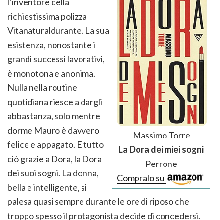
l’inventore della
richiestissima polizza
Vitanaturaldurante. La sua
esistenza, nonostante i
grandi successi lavorativi,
è monotona e anonima.
Nulla nella routine
quotidiana riesce a dargli
abbastanza, solo mentre
dorme Mauro è davvero
Massimo Torre
felice e appagato. E tutto
La Dora dei miei sogni
ciò grazie a Dora, la Dora
Perrone
dei suoi sogni. La donna,
Compralo su
bella e intelligente, si
palesa quasi sempre durante le ore di riposo che
troppo spesso il protagonista decide di concedersi.