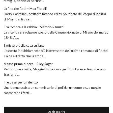
famiglia, decide di partire …
La fine che farai – Max Fiorelli
Harry Castellani, scrittore famoso ed ex poliziotto del corpo di polizia
di Miami, si trova …
Tra l’ombra e la rabbia – Vittorio Renuzzi
La vicenda si svolge nel pieno delle Cinque giornate di Milano del marzo
1848. A …
Il mistero della casa sul lago
L’aspetto indubbiamente più interessante dell’ultimo romanzo di Rachel
Caine è il fatto che la storia …
A casa prima di sera – Riley Sager
Venticinque anni fa, Maggie Holt e i suoi genitori, Ewan e Jess, si erano
trasferiti …
Tre passi per un delitto
Una donna uccisa: un commissario di polizia, un uomo e sua moglie
raccontano i fatti …
Da riscoprire