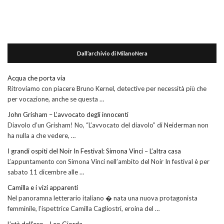
Dall’archivio di MilanoNera
Acqua che porta via
Ritroviamo con piacere Bruno Kernel, detective per necessità più che
per vocazione, anche se questa …
John Grisham – L’avvocato degli innocenti
Diavolo d’un Grisham! No, “L’avvocato del diavolo” di Neiderman non
ha nulla a che vedere, …
I grandi ospiti del Noir In Festival: Simona Vinci – L’altra casa
L’appuntamento con Simona Vinci nell’ambito del Noir In festival è per
sabato 11 dicembre alle …
Camilla e i vizi apparenti
Nel panoramna letterario italiano � nata una nuova protagonista
femminile, l’ispettrice Camilla Cagliostri, eroina del …
L’età dell’oro – Leo Giorda