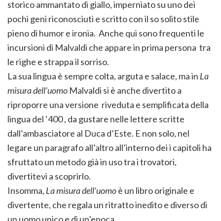
storico ammantato di giallo, imperniato su uno dei
pochi geni riconosciuti e scritto con il so solito stile
pieno di humor e ironia. Anche qui sono frequenti le
incursioni di Malvaldi che appare in prima persona tra
le righe e strappa il sorriso.
La sua lingua è sempre colta, arguta e salace, ma in
La
misura dell’uomo
Malvaldi si è anche divertito a
riproporre una versione riveduta e semplificata della
lingua del ‘400 , da gustare nelle lettere scritte
dall’ambasciatore al Duca d’Este. E non solo, nel
legare un paragrafo all’altro all’interno dei i capitoli ha
sfruttato un metodo già in uso tra i trovatori,
divertitevi a scoprirlo.
Insomma,
La misura dell’uomo
è un libro originale e
divertente, che regala un ritratto inedito e diverso di
un uomo unico e di un’epoca.