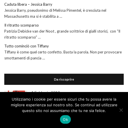
Caduta libera – Jessica Barry
Jessica Barry, pseudonimo di Melissa Pimentel, è cresciuta nel
Massachusetts ma si è stabilita a …
Il ritratto scomparso
Patrizia Debicke van der Noot , grande scrittrice di gialli storici, con “Il
ritratto scomparso” …
Tutto cominciò con Tiffany
Tiffany è come quel certo confetto. Basta la parola. Non per provocare
smottamenti di pancia …
Da riscoprire
1 Febbraio 2018
La pattinatrice sul mare – Paolo Foschi al
Utilizziamo i cookie per essere sicuri che tu possa avere la
Nebbiagialla 2/4 febbraio
migliore esperienza sul nostro sito. Se continui ad utilizzare
questo sito noi assumiamo che tu ne sia felice.
12 Ottobre 2017
Ok
The store