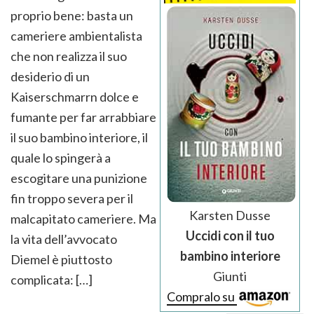
proprio bene: basta un
cameriere ambientalista
che non realizza il suo
desiderio di un
Kaiserschmarrn dolce e
fumante per far arrabbiare
il suo bambino interiore, il
quale lo spingerà a
escogitare una punizione
fin troppo severa per il
Karsten Dusse
malcapitato cameriere. Ma
Uccidi con il tuo
la vita dell’avvocato
bambino interiore
Diemel è piuttosto
Giunti
complicata: […]
Compralo su