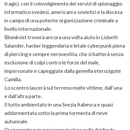
tragici, con il coinvolgimento dei servizi di spionaggio
informatico svedesi, americani e sovietici e la discesa
in campo di una potente organizzazione criminale a
livello internazionale.
Blomkvist troverà ancora una volta aiuto in Lisbeth
Salander, hacker leggendaria e letale cyberpunk piena
di piercing e sempre nerovestita, che si batterà senza
esclusione di colpi contro le forze del male,
impersonate e capeggiate dalla gemella eterozigote
Camilla.
Lo scontro lascerà sul terreno molte vittime, dall’una
e dall’altra parte.
Il tutto ambientato in una Svezia fiabesca e quasi
addormentata sotto la prima tormenta di neve
autunnale.
Ovviamente non possiamo rivelare nulla del finale,