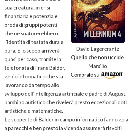
sua creatura, in crisi
finanziaria e potenziale
preda di gruppi potenti
che ne snaturerebbero
l’identità di testata dura e
David Lagercrantz
pura. E lo scoop arriverà
Quello che non uccide
quasi per caso, tramite la
Marsilio
telefonata di Frans Balder,
Compralo su
genio informatico che sta
lavorando da tempo allo
sviluppo dell’intelligenza artificiale e padre di August,
bambino autistico che rivelerà presto eccezionali doti
artistiche e matematiche.
Le scoperte di Balder in campo informatico fanno gola
a parecchi e ben presto la vicenda assumerà risvolti