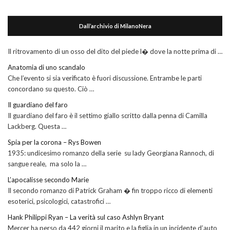
Dall’archivio di MilanoNera
Il ritrovamento di un osso del dito del piede l� dove la notte prima di …
Anatomia di uno scandalo
Che l’evento si sia verificato è fuori discussione. Entrambe le parti
concordano su questo. Ciò …
Il guardiano del faro
Il guardiano del faro è il settimo giallo scritto dalla penna di Camilla
Lackberg. Questa …
Spia per la corona – Rys Bowen
1935: undicesimo romanzo della serie su lady Georgiana Rannoch, di
sangue reale, ma solo la …
L’apocalisse secondo Marie
Il secondo romanzo di Patrick Graham � fin troppo ricco di elementi
esoterici, psicologici, catastrofici …
Hank Philippi Ryan – La verità sul caso Ashlyn Bryant
Mercer ha perso da 442 giorni il marito e la figlia in un incidente d’auto