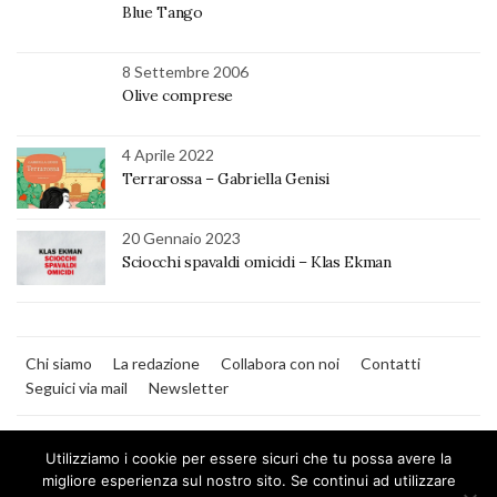
Blue Tango
8 Settembre 2006
Olive comprese
4 Aprile 2022
Terrarossa – Gabriella Genisi
20 Gennaio 2023
Sciocchi spavaldi omicidi – Klas Ekman
Chi siamo
La redazione
Collabora con noi
Contatti
Seguici via mail
Newsletter
Utilizziamo i cookie per essere sicuri che tu possa avere la
migliore esperienza sul nostro sito. Se continui ad utilizzare