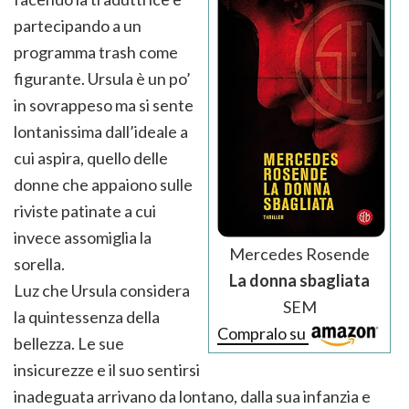
partecipando a un
programma trash come
figurante. Ursula è un po’
in sovrappeso ma si sente
lontanissima dall’ideale a
cui aspira, quello delle
donne che appaiono sulle
riviste patinate a cui
invece assomiglia la
Mercedes Rosende
sorella.
La donna sbagliata
Luz che Ursula considera
SEM
la quintessenza della
Compralo su
bellezza. Le sue
insicurezze e il suo sentirsi
inadeguata arrivano da lontano, dalla sua infanzia e