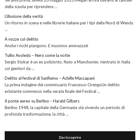
della scuola per riprendere …
L’illusione della verità
Un ritorno in scena e nelle librerie italiane per i tipi della Nord di Wendy
…
A nozze col delitto
Anche i ricchi piangono. E muoiono ammazzati
Tullio Avoledo – Nero come la notte
Sergio Stokar è un ex poliziotto. Nato a Manchester, rientrato in Italia
coi genitori da …
Delitto al festival di SanRemo – Achille Maccapani
La prima indagine del commissario Francesco OrengoUn delitto
eclatante commesso nella serata finale del Festival …
Il ponte aereo su Berlino – Harald Gilbers
Berlino 1948, la capitale della Germania stà vivendo un periodo di
profonda trasformazione, la città …
Da riscoprire