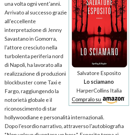
una volta ogni vent’anni.
Arrivato al successo grazie
all’eccellente
interpretazione di Jenny
Savastano in Gomorra,
l’attore cresciuto nella
turbolenta periferia nord
di Napoli, ha lavorato alla
Salvatore Esposito
realizzazione di produzioni
Lo sciamano
blockbuster come Taxi e
HarperCollins Italia
Fargo, raggiungendo la
Compralo su
notorietà globale e il
riconoscimento di star
hollywoodiane e personalità internazionali.
Dopo l’esordio narrativo, attraverso l’autobiografia
“Non volevo diventare un boss”, Esposito torna ai