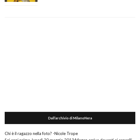
Dall’archivio di MilanoNera
Chi è il ragazzo nella foto? -Nicole Trope
Sei anni prima, lunedì 20 maggio 2013:Megan arriva davanti ai cancelli