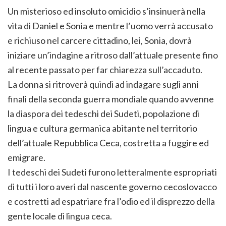
Un misterioso ed insoluto omicidio s’insinuerà nella
vita di Daniel e Sonia e mentre l’uomo verrà accusato
e richiuso nel carcere cittadino, lei, Sonia, dovrà
iniziare un’indagine a ritroso dall’attuale presente fino
al recente passato per far chiarezza sull’accaduto.
La donna si ritroverà quindi ad indagare sugli anni
finali della seconda guerra mondiale quando avvenne
la diaspora dei tedeschi dei Sudeti, popolazione di
lingua e cultura germanica abitante nel territorio
dell’attuale Repubblica Ceca, costretta a fuggire ed
emigrare.
I tedeschi dei Sudeti furono letteralmente espropriati
di tutti i loro averi dal nascente governo cecoslovacco
e costretti ad espatriare fra l’odio ed il disprezzo della
gente locale di lingua ceca.