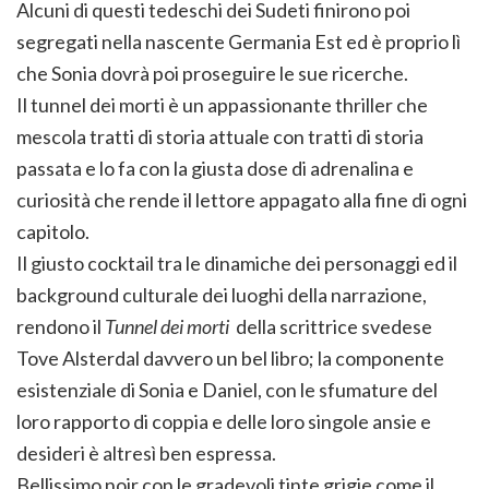
Alcuni di questi tedeschi dei Sudeti finirono poi
segregati nella nascente Germania Est ed è proprio lì
che Sonia dovrà poi proseguire le sue ricerche.
Il tunnel dei morti è un appassionante thriller che
mescola tratti di storia attuale con tratti di storia
passata e lo fa con la giusta dose di adrenalina e
curiosità che rende il lettore appagato alla fine di ogni
capitolo.
Il giusto cocktail tra le dinamiche dei personaggi ed il
background culturale dei luoghi della narrazione,
rendono il
Tunnel dei morti
della scrittrice svedese
Tove Alsterdal davvero un bel libro; la componente
esistenziale di Sonia e Daniel, con le sfumature del
loro rapporto di coppia e delle loro singole ansie e
desideri è altresì ben espressa.
Bellissimo noir con le gradevoli tinte grigie come il