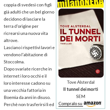
coppia di svedesi con figli
già adulti che un bel giorno
decidono di lasciare la
terra d’origine per
ricrearsi una nuova vita
altrove.
Lasciano i rispettivi lavori e
vendono l’abitazione di
Stoccolma.
Dopo svariate ricerche in
internet i loro occhi e il
Tove Alsterdal
loro interesse cadono su
Il tunnel dei morti
una vecchia fattoria in
SEM
Boemia da anni in disuso.
Compralo su
Perchè non trasferirsi lì ed