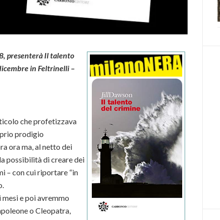
8, presenterà Il talento
icembre in Feltrinelli –
articolo che profetizzava
oprio prodigio
a ora ma, al netto dei
la possibilità di creare dei
 – con cui riportare “in
o.
i mesi e poi avremmo
Napoleone o Cleopatra,