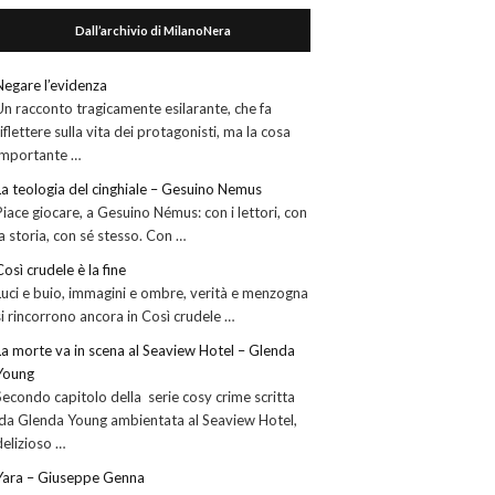
Dall’archivio di MilanoNera
Negare l’evidenza
Un racconto tragicamente esilarante, che fa
riflettere sulla vita dei protagonisti, ma la cosa
importante …
La teologia del cinghiale – Gesuino Nemus
Piace giocare, a Gesuino Némus: con i lettori, con
la storia, con sé stesso. Con …
Così crudele è la fine
Luci e buio, immagini e ombre, verità e menzogna
si rincorrono ancora in Così crudele …
La morte va in scena al Seaview Hotel – Glenda
Young
Secondo capitolo della serie cosy crime scritta
da Glenda Young ambientata al Seaview Hotel,
delizioso …
Yara – Giuseppe Genna