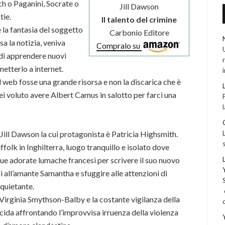
h o Paganini, Socrate o
Jill Dawson
tie.
Il talento del crimine
e la fantasia del soggetto
Carbonio Editore
a la notizia, veniva
Compralo su
 di apprendere nuovi
netterlo a internet.
il web fosse una grande risorsa e non la discarica che è
i voluto avere Albert Camus in salotto per farci una
Jill Dawson la cui protagonista è Patricia Highsmith.
olk in Inghilterra, luogo tranquillo e isolato dove
 sue adorate lumache francesi per scrivere il suo nuovo
i all’amante Samantha e sfuggire alle attenzioni di
nquietante.
a Virginia Smythson-Balby e la costante vigilanza della
lucida affrontando l’improvvisa irruenza della violenza