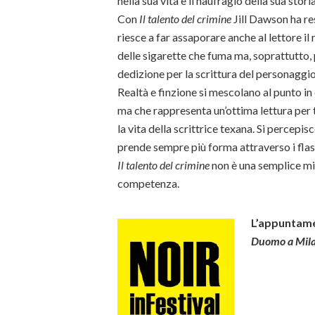
nella sua vita e il naufragio della sua stor
Con
Il talento del crimine
Jill Dawson ha re
riesce a far assaporare anche al lettore il 
delle sigarette che fuma ma, soprattutto, 
dedizione per la scrittura del personaggio
Realtà e finzione si mescolano al punto in 
ma che rappresenta un’ottima lettura per t
la vita della scrittrice texana. Si perce
prende sempre più forma attraverso i flas
Il talento del crimine
non è una semplice mim
competenza.
L’appuntame
Duomo a Mila