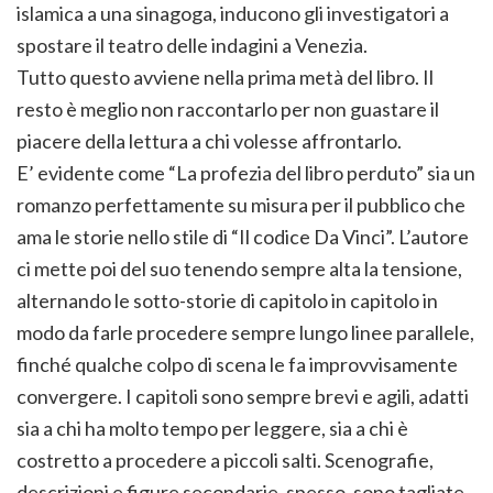
islamica a una sinagoga, inducono gli investigatori a
spostare il teatro delle indagini a Venezia.
Tutto questo avviene nella prima metà del libro. Il
resto è meglio non raccontarlo per non guastare il
piacere della lettura a chi volesse affrontarlo.
E’ evidente come “La profezia del libro perduto” sia un
romanzo perfettamente su misura per il pubblico che
ama le storie nello stile di “Il codice Da Vinci”. L’autore
ci mette poi del suo tenendo sempre alta la tensione,
alternando le sotto-storie di capitolo in capitolo in
modo da farle procedere sempre lungo linee parallele,
finché qualche colpo di scena le fa improvvisamente
convergere. I capitoli sono sempre brevi e agili, adatti
sia a chi ha molto tempo per leggere, sia a chi è
costretto a procedere a piccoli salti. Scenografie,
descrizioni e figure secondarie, spesso, sono tagliate