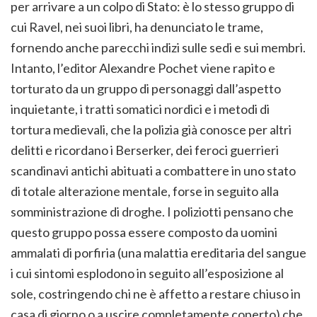
per arrivare a un colpo di Stato: è lo stesso gruppo di
cui Ravel, nei suoi libri, ha denunciato le trame,
fornendo anche parecchi indizi sulle sedi e sui membri.
Intanto, l’editor Alexandre Pochet viene rapito e
torturato da un gruppo di personaggi dall’aspetto
inquietante, i tratti somatici nordici e i metodi di
tortura medievali, che la polizia già conosce per altri
delitti e ricordano i Berserker, dei feroci guerrieri
scandinavi antichi abituati a combattere in uno stato
di totale alterazione mentale, forse in seguito alla
somministrazione di droghe. I poliziotti pensano che
questo gruppo possa essere composto da uomini
ammalati di porfiria (una malattia ereditaria del sangue
i cui sintomi esplodono in seguito all’esposizione al
sole, costringendo chi ne è affetto a restare chiuso in
casa di giorno o a uscire completamente coperto) che