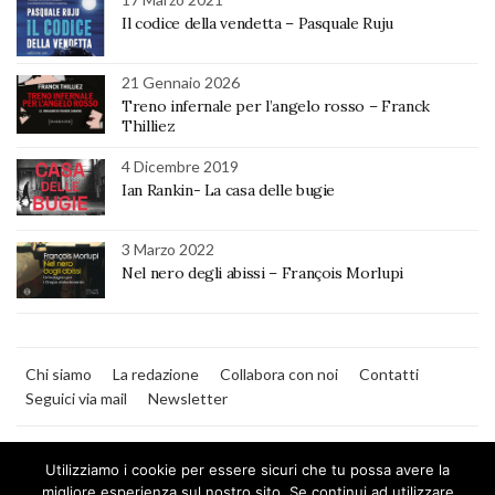
Il codice della vendetta – Pasquale Ruju
21 Gennaio 2026
Treno infernale per l’angelo rosso – Franck
Thilliez
4 Dicembre 2019
Ian Rankin- La casa delle bugie
3 Marzo 2022
Nel nero degli abissi – François Morlupi
Chi siamo
La redazione
Collabora con noi
Contatti
Seguici via mail
Newsletter
Utilizziamo i cookie per essere sicuri che tu possa avere la
migliore esperienza sul nostro sito. Se continui ad utilizzare