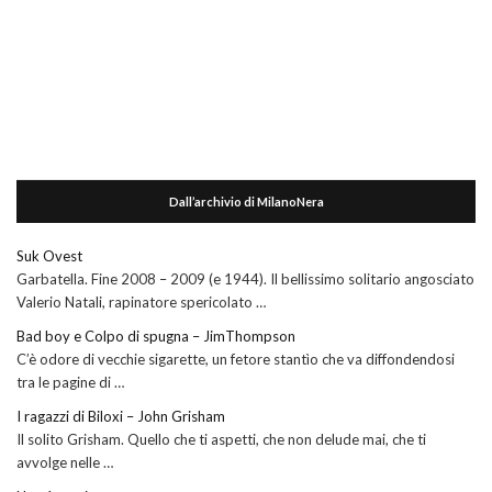
Dall’archivio di MilanoNera
Suk Ovest
Garbatella. Fine 2008 – 2009 (e 1944). Il bellissimo solitario angosciato
Valerio Natali, rapinatore spericolato …
Bad boy e Colpo di spugna – JimThompson
C’è odore di vecchie sigarette, un fetore stantìo che va diffondendosi
tra le pagine di …
I ragazzi di Biloxi – John Grisham
Il solito Grisham. Quello che ti aspetti, che non delude mai, che ti
avvolge nelle …