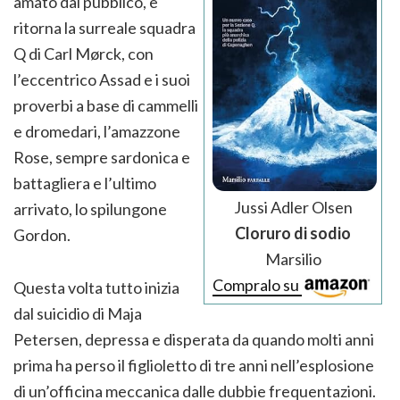
amato dal pubblico, e
ritorna la surreale squadra
Q di Carl Mørck, con
l’eccentrico Assad e i suoi
proverbi a base di cammelli
e dromedari, l’amazzone
Rose, sempre sardonica e
battagliera e l’ultimo
Jussi Adler Olsen
arrivato, lo spilungone
Cloruro di sodio
Gordon.
Marsilio
Compralo su
Questa volta tutto inizia
dal suicidio di Maja
Petersen, depressa e disperata da quando molti anni
prima ha perso il figlioletto di tre anni nell’esplosione
di un’officina meccanica dalle dubbie frequentazioni.