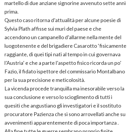
martello di due anziane signorine avvenuto sette anni
prima.
Questo caso ritorna d’attualità per alcune poesie di
Sylvia Plath affisse sui muri del paese e che
accendono un campanello d’allarme nella mente del
luogotenente e del brigadiere Casarotto ‘fisicamente
raggiante, di quei tipi nati al tempo in cui governava
l’Austria’ e che a parte l’aspetto fisico ricorda un po’
Fazio, il fidato ispettore del commissario Montalbano
per la sua precisione e meticolosità.
La vicenda procede tranquilla ma inesorabile verso la
sua conclusione e verso lo scioglimento di tutti i
quesiti che angustiano gli investigatori e il sostituto
procuratore Pazienza che si sono arrovellati anche su
avvenimenti apparentemente di poca importanza .
Alla fine tutte le guerre sembrano proprio finite