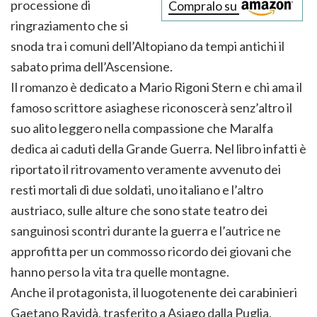
processione di
Compralo su
ringraziamento che si
snoda tra i comuni dell’Altopiano da tempi antichi il
sabato prima dell’Ascensione.
Il romanzo è dedicato a Mario Rigoni Stern e chi ama il
famoso scrittore asiaghese riconoscerà senz’altro il
suo alito leggero nella compassione che Maralfa
dedica ai caduti della Grande Guerra. Nel libro infatti è
riportato il ritrovamento veramente avvenuto dei
resti mortali di due soldati, uno italiano e l’altro
austriaco, sulle alture che sono state teatro dei
sanguinosi scontri durante la guerra e l’autrice ne
approfitta per un commosso ricordo dei giovani che
hanno perso la vita tra quelle montagne.
Anche il protagonista, il luogotenente dei carabinieri
Gaetano Ravidà, trasferito a Asiago dalla Puglia,