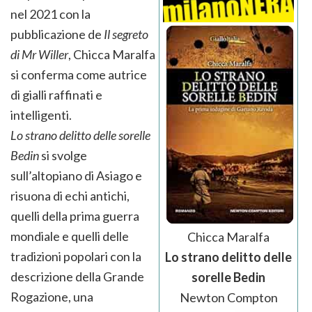
nel 2021 con la
pubblicazione de
Il segreto
di Mr Willer
, Chicca Maralfa
si conferma come autrice
di gialli raffinati e
intelligenti.
Lo strano delitto delle sorelle
Bedin
si svolge
sull’altopiano di Asiago e
risuona di echi antichi,
quelli della prima guerra
mondiale e quelli delle
Chicca Maralfa
tradizioni popolari con la
Lo strano delitto delle
descrizione della Grande
sorelle Bedin
Rogazione, una
Newton Compton