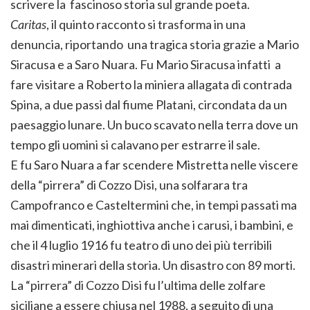
scrivere la fascinoso storia sul grande poeta.
Caritas
, il quinto racconto si trasforma in una
denuncia, riportando una tragica storia grazie a Mario
Siracusa e a Saro Nuara. Fu Mario Siracusa infatti a
fare visitare a Roberto la miniera allagata di contrada
Spina, a due passi dal fiume Platani, circondata da un
paesaggio lunare. Un buco scavato nella terra dove un
tempo gli uomini si calavano per estrarre il sale.
E fu Saro Nuara a far scendere Mistretta nelle viscere
della “pirrera” di Cozzo Disi, una solfarara tra
Campofranco e Casteltermini che, in tempi passati ma
mai dimenticati, inghiottiva anche i carusi, i bambini, e
che il 4 luglio 1916 fu teatro di uno dei più terribili
disastri minerari della storia. Un disastro con 89 morti.
La “pirrera” di Cozzo Disi fu l’ultima delle zolfare
siciliane a essere chiusa nel 1988, a seguito di una