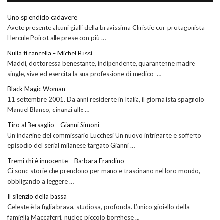
Uno splendido cadavere
Avete presente alcuni gialli della bravissima Christie con protagonista
Hercule Poirot alle prese con più …
Nulla ti cancella – Michel Bussi
Maddi, dottoressa benestante, indipendente, quarantenne madre
single, vive ed esercita la sua professione di medico …
Black Magic Woman
11 settembre 2001. Da anni residente in Italia, il giornalista spagnolo
Manuel Blanco, dinanzi alle …
Tiro al Bersaglio – Gianni Simoni
Un’indagine del commissario Lucchesi Un nuovo intrigante e sofferto
episodio del serial milanese targato Gianni …
Tremi chi è innocente – Barbara Frandino
Ci sono storie che prendono per mano e trascinano nel loro mondo,
obbligando a leggere …
Il silenzio della bassa
Celeste è la figlia brava, studiosa, profonda. L’unico gioiello della
famiglia Maccaferri, nucleo piccolo borghese …