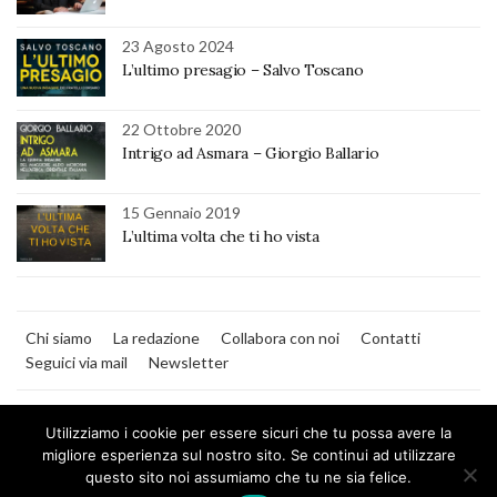
23 Agosto 2024
L’ultimo presagio – Salvo Toscano
22 Ottobre 2020
Intrigo ad Asmara – Giorgio Ballario
15 Gennaio 2019
L’ultima volta che ti ho vista
Chi siamo
La redazione
Collabora con noi
Contatti
Seguici via mail
Newsletter
Utilizziamo i cookie per essere sicuri che tu possa avere la
migliore esperienza sul nostro sito. Se continui ad utilizzare
questo sito noi assumiamo che tu ne sia felice.