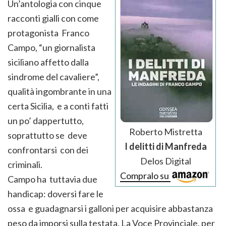
Un’antologia con cinque
racconti gialli con come
protagonista Franco
Campo, “un giornalista
siciliano affetto dalla
sindrome del cavaliere”,
qualità ingombrante in una
certa Sicilia, e a conti fatti
un po’ dappertutto,
Roberto Mistretta
soprattutto se deve
I delitti di Manfreda
confrontarsi con dei
Delos Digital
criminali.
Compralo su
Campo ha tuttavia due
handicap: doversi fare le
ossa e guadagnarsi i galloni per acquisire abbastanza
peso da imporsi sulla testata, La Voce Provinciale, per