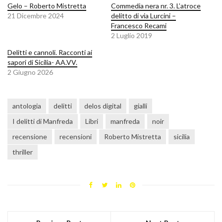
Gelo – Roberto Mistretta
Commedia nera nr. 3. L’atroce
21 Dicembre 2024
delitto di via Lurcini –
Francesco Recami
2 Luglio 2019
Delitti e cannoli. Racconti ai
sapori di Sicilia- AA.VV.
2 Giugno 2026
antologia
delitti
delos digital
gialli
I delitti di Manfreda
Libri
manfreda
noir
recensione
recensioni
Roberto Mistretta
sicilia
thriller