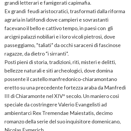
grandi letterari e famigerati capimafia.
Ex grandi feudi aristocratici, trasformati dalla riforma
agraria in latifondi dove campieri e sovrastanti
facevano il bello e cattivo tempo, in paesi con gli
arcigni palazzi nobiliari e i loro vicoli pietrosi, dove
passeggiamo, “taliati” da occhi saraceni di fascinose
ragazze, da dietro “i sirranti”.
Posti pieni di storia, tradizioni, riti, misteri e delitti,
bellezze naturali e siti archeologici, dove domina
possente il castello manfredonico-chiaramontano
eretto su una precedente fortezza araba da Manfredi
III di Chiaramonte nel XIV° secolo. Un maniero così
speciale da costringere Valerio Evangelisti ad
ambientarci Rex Tremendae Maiestatis, decimo
romanzo della serie del suo inquisitore domenicano,
Nicolas Eymerich.