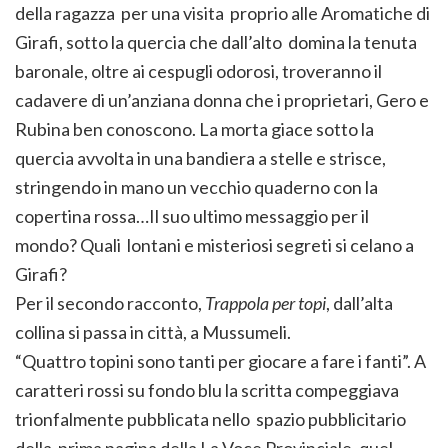
della ragazza per una visita proprio alle Aromatiche di
Girafi, sotto la quercia che dall’alto domina la tenuta
baronale, oltre ai cespugli odorosi, troveranno il
cadavere di un’anziana donna che i proprietari, Gero e
Rubina ben conoscono. La morta giace sotto la
quercia avvolta in una bandiera a stelle e strisce,
stringendo in mano un vecchio quaderno con la
copertina rossa…Il suo ultimo messaggio per il
mondo? Quali lontani e misteriosi segreti si celano a
Girafi?
Per il secondo racconto,
Trappola per topi
, dall’alta
collina si passa in città, a Mussumeli.
“Quattro topini sono tanti per giocare a fare i fanti”. A
caratteri rossi su fondo blu la scritta compeggiava
trionfalmente pubblicata nello spazio pubblicitario