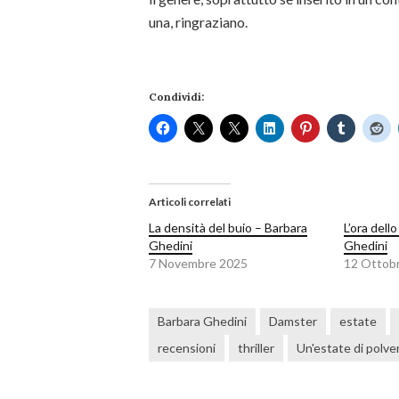
una, ringraziano.
Condividi:
Articoli correlati
La densità del buio – Barbara
L’ora dell
Ghedini
Ghedini
7 Novembre 2025
12 Ottob
Barbara Ghedini
Damster
estate
recensioni
thriller
Un'estate di polve