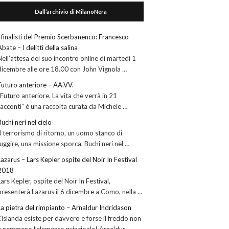
Dall’archivio di MilanoNera
I finalisti del Premio Scerbanenco: Francesco
Abate – I delitti della salina
Nell’attesa del suo incontro online di martedì 1
dicembre alle ore 18.00 con John Vignola …
Futuro anteriore – AA.VV.
“Futuro anteriore. La vita che verrà in 21
racconti” è una raccolta curata da Michele …
Buchi neri nel cielo
Il terrorismo di ritorno, un uomo stanco di
fuggire, una missione sporca. Buchi neri nel …
Lazarus – Lars Kepler ospite del Noir In Festival
2018
Lars Kepler, ospite del Noir In Festival,
presenterà Lazarus il 6 dicembre a Como, nella …
La pietra del rimpianto – Arnaldur Indridason
L’Islanda esiste per davvero e forse il freddo non