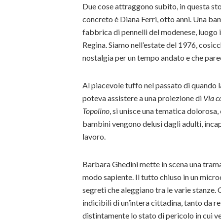
Due cose attraggono subito, in questa stor
concreto è Diana Ferri, otto anni. Una bam
fabbrica di pennelli del modenese, luogo i
Regina. Siamo nell’estate del 1976, cosicch
nostalgia per un tempo andato e che parec
Al piacevole tuffo nel passato di quando 
poteva assistere a una proiezione di
Via c
Topolino
, si unisce una tematica dolorosa
bambini vengono delusi dagli adulti, incap
lavoro.
Barbara Ghedini mette in scena una trama 
modo sapiente. Il tutto chiuso in un micro
segreti che aleggiano tra le varie stanze. 
indicibili di un’intera cittadina, tanto da 
distintamente lo stato di pericolo in cui ve