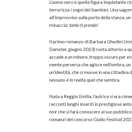
L’uomo nero è quella figura inquietante che
terrorizza i sogni dei bambini. Una sagoma
all’improvviso sulla porta della stanza, un
minaccia:
tanto ti prendo!
Il primo romanzo di Barbara Ghedini
Un’e
Damster, giugno 2023) ruota attorno a que
accade a un minore, troppo oscuro per es
mente perversa che agisce nell’ombra, un o
un’identità, che si muove in una cittadina 
nessuno è in realtà quel che sembra.
Nata a Reggio Emilia, l’autrice si era cim
racconti lunghi inseriti in prestigiose ant
noir che si farà conoscere al suo pubblico
romanzi del concorso Giallo Festival 202