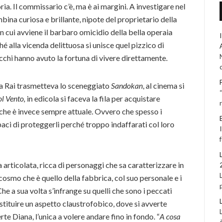
ia. Il commissario c’è, ma è ai margini. A investigare nel
bina curiosa e brillante, nipote del proprietario della
n cui avviene il barbaro omicidio della bella operaia
é alla vicenda delittuosa si unisce quel pizzico di
chi hanno avuto la fortuna di vivere direttamente.
la Rai trasmetteva lo sceneggiato
Sandokan
, al cinema si
ol Vento,
in edicola si faceva la fila per acquistare
, che è invece sempre attuale. Ovvero che spesso i
aci di proteggerli perché troppo indaffarati col loro
articolata, ricca di personaggi che sa caratterizzare in
cosmo che è quello della fabbrica, col suo personale e i
Che a sua volta s’infrange su quelli che sono i peccati
restituire un aspetto claustrofobico, dove si avverte
rte Diana, l’unica a volere andare fino in fondo. “
A cosa