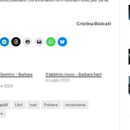
Cristina Biolcati
o Spettro – Barbara
Il labirinto rosso – Barbara Sarri
6 Luglio 2019
re 2024
gialli
Libri
noir
Polvere
recensione
re