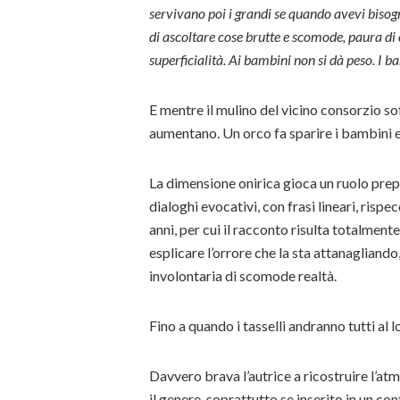
servivano poi i grandi se quando avevi biso
di ascoltare cose brutte e scomode, paura di e
superficialità. Ai bambini non si dà peso. I 
E mentre il mulino del vicino consorzio soff
aumentano. Un orco fa sparire i bambini e
La dimensione onirica gioca un ruolo prepon
dialoghi evocativi, con frasi lineari, rispe
anni, per cui il racconto risulta totalment
esplicare l’orrore che la sta attanagliand
involontaria di scomode realtà.
Fino a quando i tasselli andranno tutti al l
Davvero brava l’autrice a ricostruire l’at
il genere, soprattutto se inserito in un co