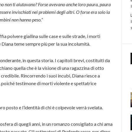
gno non ti aiutavano? Forse avevano anche loro paura, paura
ssere invischiati nei problemi degli altri. O forse era solo la
bambini non hanno peso.”
ia polvere giallina sulle case e sulle strade, i morti
 Diana teme sempre più per la sua incolumità.
derante, in questa storia. I capitoli brevi, costituiti da
cchiano quella che è la visione di una ragazzina di otto
e credibile. Rincorrendo i suoi incubi, Diana riesce a
o, poiché testimone di morti violente e spettatrice
oro posto e l’identità di chi è colpevole verrà svelata.
mosfera di quegli anni, in un romanzo consigliato a chi ama
ntesto passato. Gli estimatori di
Profondo rosso,
per dirne