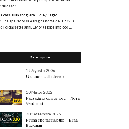
è nemmeno l’elemento principale! Arnaldur
Indridason …
La casa sulla scogliera – Riley Sager
In una spaventosa e tragica notte del 1929, a
soli diciassette anni, Lenora Hope impiccò …
Da riscoprire
19 Agosto 2006
Un amore all’inferno
10 Marzo 2022
Paesaggio con ombre – Nora
Venturini
20 Settembre 2025
Prima che faccia buio – Elina
Backman