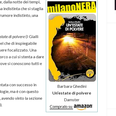
, dalla notte dei tempi,
 indistinta che si staglia
 rumore indistinto, una
state di polvere
(I Gialli
l che di inspiegabile
sere focalizzato. Una
rco a cui si stenta a dare
dove si conoscono tutti e
entata con successo in
Barbara Ghedini
ologie, ma è con questo
Un’estate di polvere
, avendo vinto la sezione
Damster
3.
Compralo su