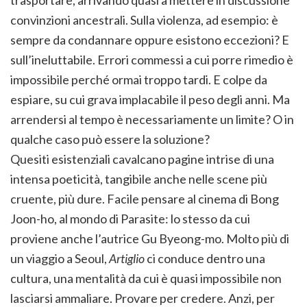
trasportare, arrivando quasi a mettere in discussione
convinzioni ancestrali. Sulla violenza, ad esempio: è
sempre da condannare oppure esistono eccezioni? E
sull’ineluttabile. Errori commessi a cui porre rimedio è
impossibile perché ormai troppo tardi. E colpe da
espiare, su cui grava implacabile il peso degli anni. Ma
arrendersi al tempo è necessariamente un limite? O in
qualche caso può essere la soluzione?
Quesiti esistenziali cavalcano pagine intrise di una
intensa poeticità, tangibile anche nelle scene più
cruente, più dure. Facile pensare al cinema di Bong
Joon-ho, al mondo di Parasite: lo stesso da cui
proviene anche l’autrice Gu Byeong-mo. Molto più di
un viaggio a Seoul,
Artiglio
ci conduce dentro una
cultura, una mentalità da cui è quasi impossibile non
lasciarsi ammaliare. Provare per credere. Anzi, per