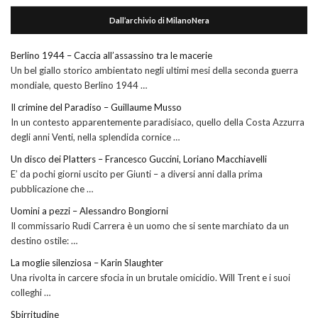
Dall’archivio di MilanoNera
Berlino 1944 – Caccia all’assassino tra le macerie
Un bel giallo storico ambientato negli ultimi mesi della seconda guerra
mondiale, questo Berlino 1944 …
Il crimine del Paradiso – Guillaume Musso
In un contesto apparentemente paradisiaco, quello della Costa Azzurra
degli anni Venti, nella splendida cornice …
Un disco dei Platters – Francesco Guccini, Loriano Macchiavelli
E’ da pochi giorni uscito per Giunti – a diversi anni dalla prima
pubblicazione che …
Uomini a pezzi – Alessandro Bongiorni
Il commissario Rudi Carrera è un uomo che si sente marchiato da un
destino ostile: …
La moglie silenziosa – Karin Slaughter
Una rivolta in carcere sfocia in un brutale omicidio. Will Trent e i suoi
colleghi …
Sbirritudine