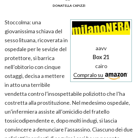
donatella capizzi
Stoccolma: una
giovanissima schiava del
sesso lituana, ricoverata in
aavv
ospedale per le sevizie del
Box 21
protettore, si barrica
cairo
nell’obitorio con cinque
Compralo su
ostaggi, decisa a mettere
in atto una terribile
vendetta contro l’insospettabile poliziotto che l’ha
costretta alla prostituzione. Nel medesimo ospedale,
un’infermiera assiste all’omicidio del fratello
tossicodipendente e, dopo molti indugi, si lascia
convincere a denunciare l’assassino. Ciascuno dei due