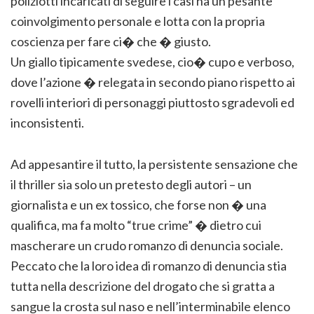
poliziotti incaricati di seguire i casi ha un pesante
coinvolgimento personale e lotta con la propria
coscienza per fare ci� che � giusto.
Un giallo tipicamente svedese, cio� cupo e verboso,
dove l’azione � relegata in secondo piano rispetto ai
rovelli interiori di personaggi piuttosto sgradevoli ed
inconsistenti.
Ad appesantire il tutto, la persistente sensazione che
il thriller sia solo un pretesto degli autori – un
giornalista e un ex tossico, che forse non � una
qualifica, ma fa molto “true crime” � dietro cui
mascherare un crudo romanzo di denuncia sociale.
Peccato che la loro idea di romanzo di denuncia stia
tutta nella descrizione del drogato che si gratta a
sangue la crosta sul naso e nell’interminabile elenco