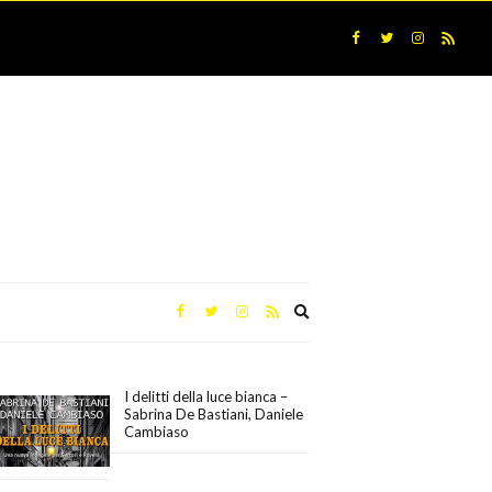
Expand
search
form
I delitti della luce bianca –
Sabrina De Bastiani, Daniele
Cambiaso