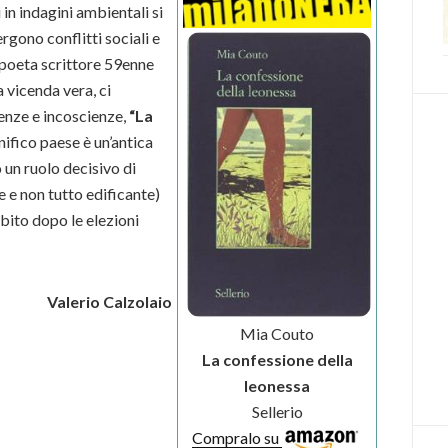
i in indagini ambientali si
rgono conflitti sociali e
o poeta scrittore 59enne
 vicenda vera, ci
enze e incoscienze,
“La
nifico paese è un’antica
 un ruolo decisivo di
 e non tutto edificante)
ubito dopo le elezioni
Valerio Calzolaio
Mia Couto
La confessione della
leonessa
Sellerio
Compralo su