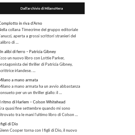
Dall’archivio di MilanoNera
Complotto in riva d’Arno
Nella collana Timecrime del gruppo editoriale
Fanucci, aperta a grossi scrittori stranieri del
calibro di …
Un alibi di ferro – Patricia Gibney
Ecco un nuovo libro con Lottie Parker,
protagonista dei thriller di Patricia Gibney,
scrittrice irlandese. …
Milano a mano armata
Milano a mano armata ha un avvio abbastanza
consueto per un un thriller giallo: il …
Il ritmo di Harlem – Colson Whitehead
Era quasi fine settembre quando mi sono
ritrovato tra le mani l’ultimo libro di Colson …
 figli di Dio
Glenn Cooper torna con I figli di Dio, il nuovo