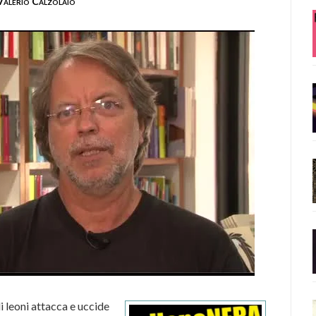
Valerio Calzolaio
leoni attacca e uccide