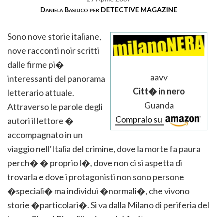
Daniela Basilico per DETECTIVE MAGAZINE
Sono nove storie italiane,
nove racconti noir scritti
dalle firme pi�
aavv
interessanti del panorama
Citt� in nero
letterario attuale.
Guanda
Attraverso le parole degli
Compralo su
autori il lettore �
accompagnato in un
viaggio nell’Italia del crimine, dove la morte fa paura
perch� � proprio l�, dove non ci si aspetta di
trovarla e dove i protagonisti non sono persone
�speciali� ma individui �normali�, che vivono
storie �particolari�. Si va dalla Milano di periferia del