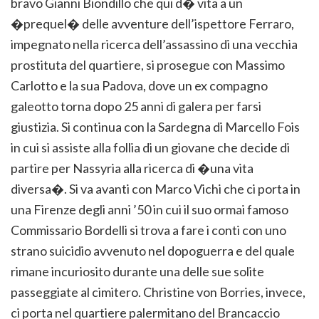
bravo Gianni Biondillo che qui d� vita a un
�prequel� delle avventure dell’ispettore Ferraro,
impegnato nella ricerca dell’assassino di una vecchia
prostituta del quartiere, si prosegue con Massimo
Carlotto e la sua Padova, dove un ex compagno
galeotto torna dopo 25 anni di galera per farsi
giustizia. Si continua con la Sardegna di Marcello Fois
in cui si assiste alla follia di un giovane che decide di
partire per Nassyria alla ricerca di �una vita
diversa�. Si va avanti con Marco Vichi che ci porta in
una Firenze degli anni ’50 in cui il suo ormai famoso
Commissario Bordelli si trova a fare i conti con uno
strano suicidio avvenuto nel dopoguerra e del quale
rimane incuriosito durante una delle sue solite
passeggiate al cimitero.
Christine von Borries, invece,
ci porta nel quartiere palermitano del Brancaccio