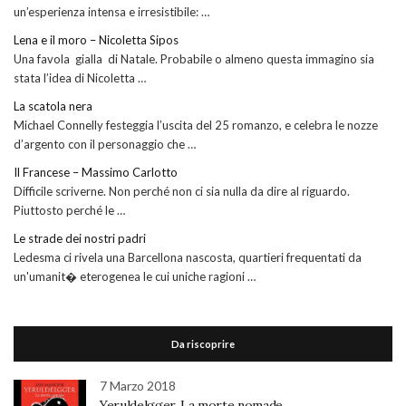
un’esperienza intensa e irresistibile: …
Lena e il moro – Nicoletta Sipos
Una favola gialla di Natale. Probabile o almeno questa immagino sia
stata l’idea di Nicoletta …
La scatola nera
Michael Connelly festeggia l’uscita del 25 romanzo, e celebra le nozze
d’argento con il personaggio che …
Il Francese – Massimo Carlotto
Difficile scriverne. Non perché non ci sia nulla da dire al riguardo.
Piuttosto perché le …
Le strade dei nostri padri
Ledesma ci rivela una Barcellona nascosta, quartieri frequentati da
un'umanit� eterogenea le cui uniche ragioni …
Da riscoprire
7 Marzo 2018
Yeruldelgger. La morte nomade.