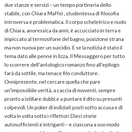
due stanze e servizi – un tempo portineria dello
stabile, con Chiara Maffei , studentessa di filosofia
introversa e problematica. Il corpo scheletrico e nudo
di Chiara, anoressica da anni, è accucciato in terra e
impiccato al termosifone del bagno, posizione strana
ma non nuova per un suicidio. E se la notizia è stato il
tema dato alle penne in lizza, Il Messaggero per tutto
lo scorrere dell’antologico romanzo fino all’epilogo
farà da sottile, ma tenace filo conduttore.
Onnipresente, nel cercare quella che pare
un’impossibile verità, a caccia di moventi, sempre
pronto a istillare dubbi e a puntare il dito su presunti
colpevoli. Un poker di indiziati posti sotto accusa e di
volta in volta sotto i riflettori Dieci storie
autosufficienti e intriganti – e ciascuna a suo modo